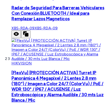
Radar de Seguridad Para Barreras Vehiculares
Con Conexión BLUETOOTH / Ideal para
Remplazar Lazos Magneticos
XBS-RDA-09
XBS-RDA-09
HIKVISION
[FlexVu] [PROTECCIÓN ACTIVA] Turret IP
Panorámica 4 Megapíxel / 2 Lentes 2.8 mm
(180°) / Imagen a Color 24/7 (ColorVu) / PoE /
WDR 130° / IP67 / ACUSENSE / Luz
Estroboscópica y Alarma Audible / 30 mts Luz
Blanca / Mic