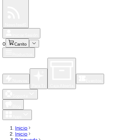
Especiales
Newsfeed
0
Iniciar Sesión
0
Carrito
Productos
Nuevos
Eventos
Para Ti
Caja Abierta
Soporte
Blog
Apps
Inicio
Inicio
Búsqueda