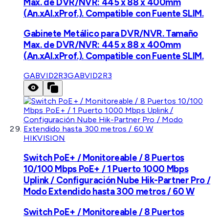
Max. de DVR/NVR: 445 x 88 x 400mm
(An.xAl.xProf.). Compatible con Fuente SLIM.
Gabinete Metálico para DVR/NVR. Tamaño
Max. de DVR/NVR: 445 x 88 x 400mm
(An.xAl.xProf.). Compatible con Fuente SLIM.
GABVID2R3
GABVID2R3
HIKVISION
Switch PoE+ / Monitoreable / 8 Puertos
10/100 Mbps PoE+ / 1 Puerto 1000 Mbps
Uplink / Configuración Nube Hik-Partner Pro /
Modo Extendido hasta 300 metros / 60 W
Switch PoE+ / Monitoreable / 8 Puertos