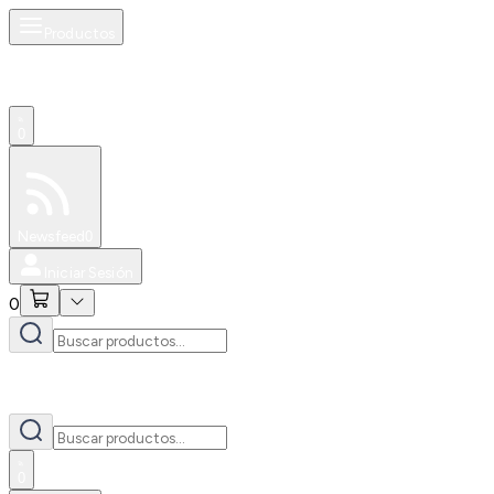
Productos
0
Especiales
Newsfeed
0
Iniciar Sesión
0
0