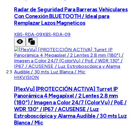
Radar de Seguridad Para Barreras Vehiculares
Con Conexión BLUETOOTH / Ideal para
Remplazar Lazos Magneticos
XBS-RDA-09
XBS-RDA-09
HIKVISION
[FlexVu] [PROTECCIÓN ACTIVA] Turret IP
Panorámica 4 Megapíxel / 2 Lentes 2.8 mm
(180°) / Imagen a Color 24/7 (ColorVu) / PoE /
WDR 130° / IP67 / ACUSENSE / Luz
Estroboscópica y Alarma Audible / 30 mts Luz
Blanca / Mic