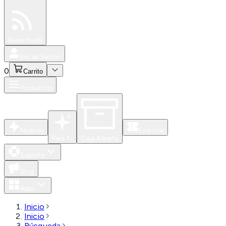
Especiales
Newsfeed
0
Iniciar Sesión
0
Carrito
Productos
Nuevos
Eventos
Para Ti
Caja Abierta
Soporte
Blog
Apps
Inicio
Inicio
Búsqueda