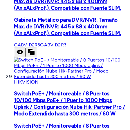
Max. de DVR/NVR: 445 x 88 x 400mm
(An.xAl.xProf.). Compatible con Fuente SLIM.
Gabinete Metálico para DVR/NVR. Tamaño
Max. de DVR/NVR: 445 x 88 x 400mm
(An.xAl.xProf.). Compatible con Fuente SLIM.
GABVID2R3
GABVID2R3
HIKVISION
Switch PoE+ / Monitoreable / 8 Puertos
10/100 Mbps PoE+ / 1 Puerto 1000 Mbps
Uplink / Configuración Nube Hik-Partner Pro /
Modo Extendido hasta 300 metros / 60 W
Switch PoE+ / Monitoreable / 8 Puertos