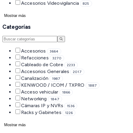
Accesorios Videovigilancia
825
Mostrar más
Categorías
Accesorios
3664
Refacciones
3270
Cableado de Cobre
2233
Accesorios Generales
2017
Canalización
1987
KENWOOD / ICOM / TXPRO
1887
Acceso vehicular
1866
Networking
1847
Cámaras IP y NVRs
1536
Racks y Gabinetes
1226
Mostrar más