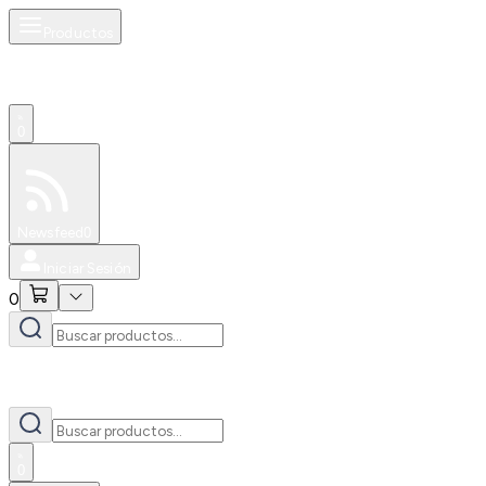
Productos
0
Especiales
Newsfeed
0
Iniciar Sesión
0
0