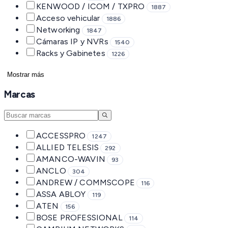
KENWOOD / ICOM / TXPRO
1887
Acceso vehicular
1886
Networking
1847
Cámaras IP y NVRs
1540
Racks y Gabinetes
1226
Mostrar más
Marcas
ACCESSPRO
1247
ALLIED TELESIS
292
AMANCO-WAVIN
93
ANCLO
304
ANDREW / COMMSCOPE
116
ASSA ABLOY
119
ATEN
156
BOSE PROFESSIONAL
114