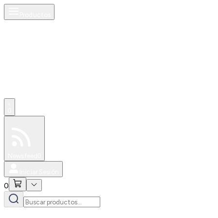
Productos
0
Especiales
Newsfeed
0
Iniciar Sesión
0