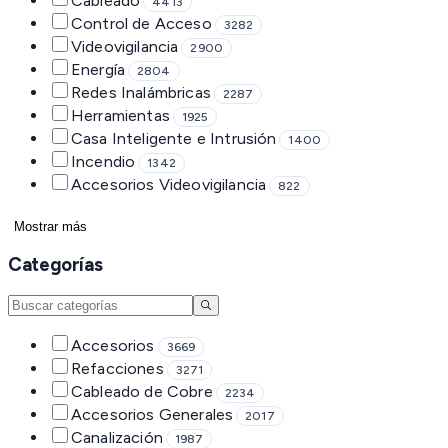
Cableado
4413
Control de Acceso
3282
Videovigilancia
2900
Energía
2804
Redes Inalámbricas
2287
Herramientas
1925
Casa Inteligente e Intrusión
1400
Incendio
1342
Accesorios Videovigilancia
822
Mostrar más
Categorías
Accesorios
3669
Refacciones
3271
Cableado de Cobre
2234
Accesorios Generales
2017
Canalización
1987