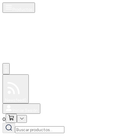
Productos
0
Especiales
Newsfeed
0
Iniciar Sesión
0