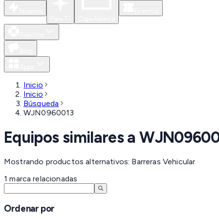
Nuevos
Eventos
Para Ti
Caja Abierta
Soporte
Blog
Apps
Inicio
Inicio
Búsqueda
WJN0960013
Equipos similares a
WJN09600
Mostrando productos alternativos: Barreras Vehicular
1
marca
relacionadas
Ordenar por