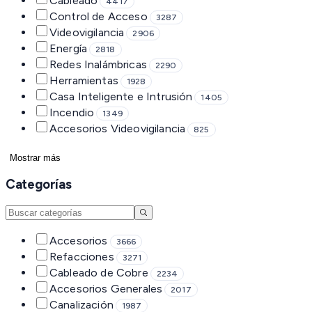
Cableado
4417
Control de Acceso
3287
Videovigilancia
2906
Energía
2818
Redes Inalámbricas
2290
Herramientas
1928
Casa Inteligente e Intrusión
1405
Incendio
1349
Accesorios Videovigilancia
825
Mostrar más
Categorías
Accesorios
3666
Refacciones
3271
Cableado de Cobre
2234
Accesorios Generales
2017
Canalización
1987