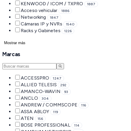
KENWOOD / ICOM / TXPRO
1887
Acceso vehicular
1886
Networking
1847
Cámaras IP y NVRs
1540
Racks y Gabinetes
1226
Mostrar más
Marcas
ACCESSPRO
1247
ALLIED TELESIS
292
AMANCO-WAVIN
93
ANCLO
304
ANDREW / COMMSCOPE
116
ASSA ABLOY
119
ATEN
156
BOSE PROFESSIONAL
114