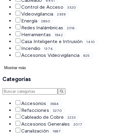
Cableado
4451
Control de Acceso
3320
Videovigilancia
2939
Energía
2850
Redes Inalámbricas
2316
Herramientas
1942
Casa Inteligente e Intrusión
1410
Incendio
1374
Accesorios Videovigilancia
825
Mostrar más
Categorías
Accesorios
3664
Refacciones
3270
Cableado de Cobre
2233
Accesorios Generales
2017
Canalización
1987