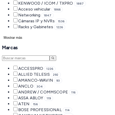
KENWOOD / ICOM / TXPRO
1887
Acceso vehicular
1866
Networking
1847
Cámaras IP y NVRs
1536
Racks y Gabinetes
1226
Mostrar más
Marcas
ACCESSPRO
1226
ALLIED TELESIS
292
AMANCO-WAVIN
93
ANCLO
304
ANDREW / COMMSCOPE
116
ASSA ABLOY
119
ATEN
156
BOSE PROFESSIONAL
114