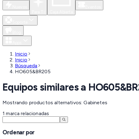
Nuevos
Eventos
Para Ti
Caja Abierta
Soporte
Blog
Apps
Inicio
Inicio
Búsqueda
HO605&BR205
Equipos similares a
HO605&BR
Mostrando productos alternativos: Gabinetes
1
marca
relacionadas
Ordenar por