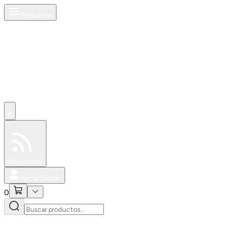
Productos
0
Especiales
Newsfeed
0
Iniciar Sesión
0