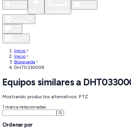
Nuevos
Eventos
Para Ti
Caja Abierta
Soporte
Blog
Apps
Inicio
Inicio
Búsqueda
DHT0330009
Equipos similares a
DHT03300
Mostrando productos alternativos: PTZ
1
marca
relacionadas
Ordenar por