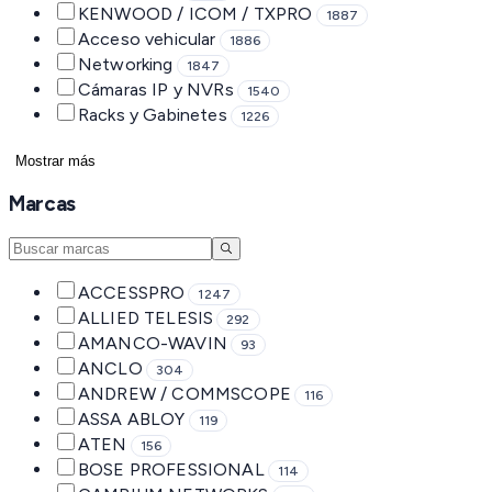
KENWOOD / ICOM / TXPRO
1887
Acceso vehicular
1886
Networking
1847
Cámaras IP y NVRs
1540
Racks y Gabinetes
1226
Mostrar más
Marcas
ACCESSPRO
1247
ALLIED TELESIS
292
AMANCO-WAVIN
93
ANCLO
304
ANDREW / COMMSCOPE
116
ASSA ABLOY
119
ATEN
156
BOSE PROFESSIONAL
114