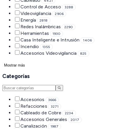
Cableado
4421
Control de Acceso
3288
Videovigilancia
2906
Energía
2818
Redes Inalámbricas
2290
Herramientas
1930
Casa Inteligente e Intrusión
1406
Incendio
1355
Accesorios Videovigilancia
825
Mostrar más
Categorías
Accesorios
3666
Refacciones
3271
Cableado de Cobre
2234
Accesorios Generales
2017
Canalización
1987