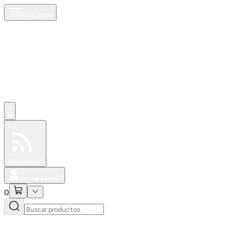
Productos
0
Especiales
Newsfeed
0
Iniciar Sesión
0