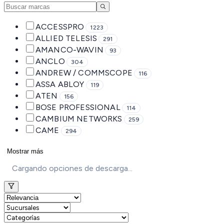
ACCESSPRO
1223
ALLIED TELESIS
291
AMANCO-WAVIN
93
ANCLO
304
ANDREW / COMMSCOPE
116
ASSA ABLOY
119
ATEN
156
BOSE PROFESSIONAL
114
CAMBIUM NETWORKS
259
CAME
294
Mostrar más
Cargando opciones de descarga...