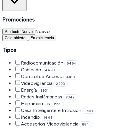
Promociones
Nuevo
Producto Nuevo
Caja abierta
En existencia
Tipos
Radiocomunicación
5464
Cableado
4498
Control de Acceso
3388
Videovigilancia
2990
Energía
2901
Redes Inalámbricas
2342
Herramientas
1959
Casa Inteligente e Intrusión
1451
Incendio
1446
Accesorios Videovigilancia
854