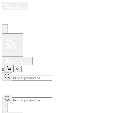
Productos
0
Especiales
Newsfeed
0
Iniciar Sesión
0
0