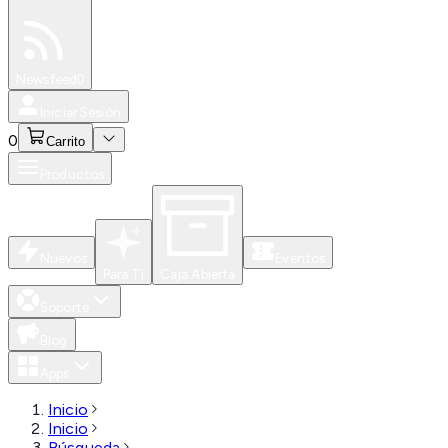
Especiales
Newsfeed
0
Iniciar Sesión
0
Carrito
Productos
Nuevos
Eventos
Para Ti
Caja Abierta
Soporte
Blog
Apps
Inicio
Inicio
Búsqueda