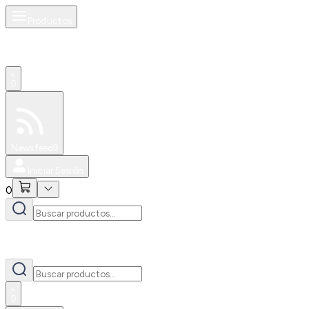
Productos
0
Especiales
Newsfeed
0
Iniciar Sesión
0
0