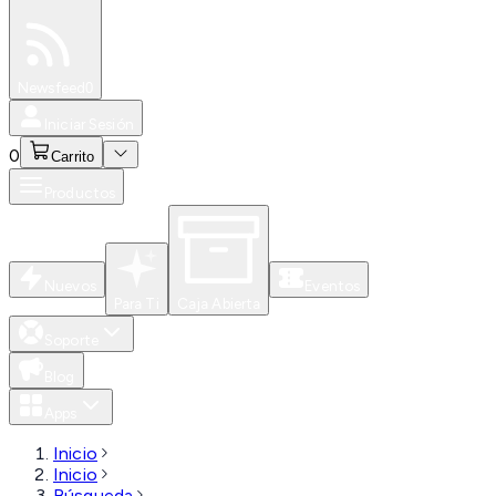
Especiales
Newsfeed
0
Iniciar Sesión
0
Carrito
Productos
Nuevos
Eventos
Para Ti
Caja Abierta
Soporte
Blog
Apps
Inicio
Inicio
Búsqueda