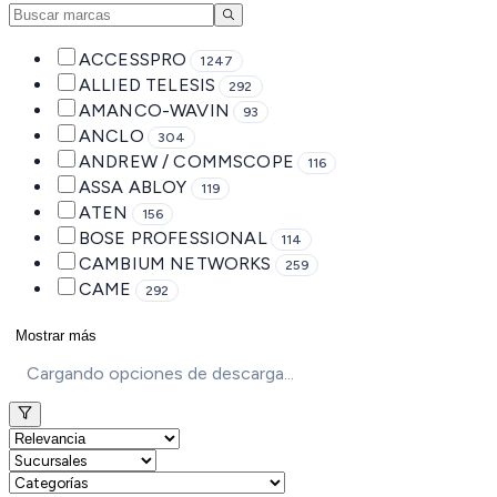
ACCESSPRO
1247
ALLIED TELESIS
292
AMANCO-WAVIN
93
ANCLO
304
ANDREW / COMMSCOPE
116
ASSA ABLOY
119
ATEN
156
BOSE PROFESSIONAL
114
CAMBIUM NETWORKS
259
CAME
292
Mostrar más
Cargando opciones de descarga...