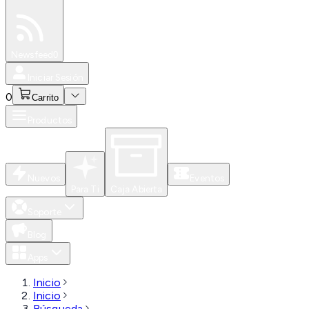
Especiales
Newsfeed
0
Iniciar Sesión
0
Carrito
Productos
Nuevos
Eventos
Para Ti
Caja Abierta
Soporte
Blog
Apps
Inicio
Inicio
Búsqueda