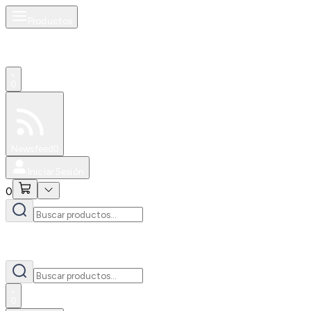
Productos
0
Especiales
Newsfeed
0
Iniciar Sesión
0
0