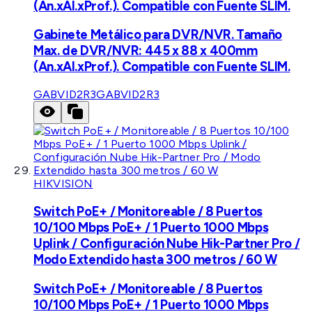
(An.xAl.xProf.). Compatible con Fuente SLIM.
Gabinete Metálico para DVR/NVR. Tamaño
Max. de DVR/NVR: 445 x 88 x 400mm
(An.xAl.xProf.). Compatible con Fuente SLIM.
GABVID2R3
GABVID2R3
HIKVISION
Switch PoE+ / Monitoreable / 8 Puertos
10/100 Mbps PoE+ / 1 Puerto 1000 Mbps
Uplink / Configuración Nube Hik-Partner Pro /
Modo Extendido hasta 300 metros / 60 W
Switch PoE+ / Monitoreable / 8 Puertos
10/100 Mbps PoE+ / 1 Puerto 1000 Mbps