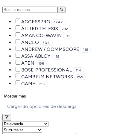
ACCESSPRO
1247
ALLIED TELESIS
292
AMANCO-WAVIN
93
ANCLO
304
ANDREW / COMMSCOPE
116
ASSA ABLOY
119
ATEN
156
BOSE PROFESSIONAL
114
CAMBIUM NETWORKS
259
CAME
292
Mostrar más
Cargando opciones de descarga...