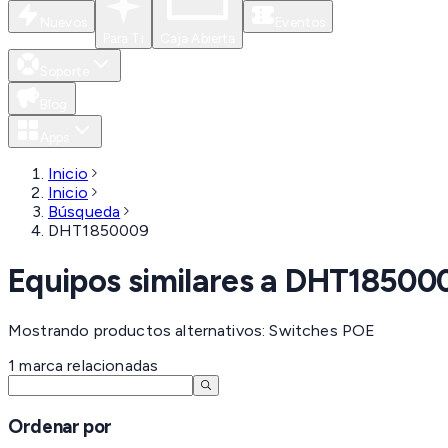
Nuevos
Eventos
Para Ti
Caja Abierta
Soporte
Blog
Apps
Inicio
Inicio
Búsqueda
DHT1850009
Equipos similares a
DHT18500
Mostrando productos alternativos: Switches POE
1
marca
relacionadas
Ordenar por