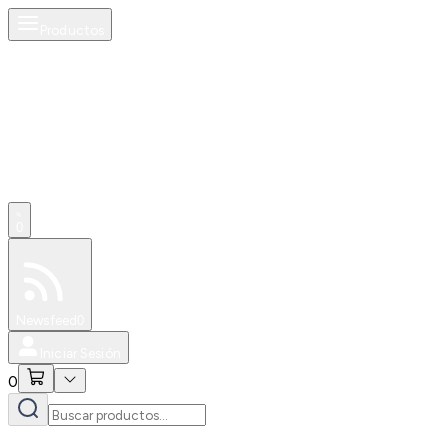
Productos
0
Especiales
Newsfeed
0
Iniciar Sesión
0