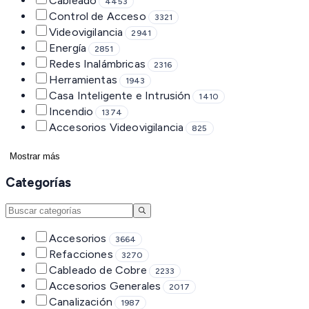
Cableado
4453
Control de Acceso
3321
Videovigilancia
2941
Energía
2851
Redes Inalámbricas
2316
Herramientas
1943
Casa Inteligente e Intrusión
1410
Incendio
1374
Accesorios Videovigilancia
825
Mostrar más
Categorías
Accesorios
3664
Refacciones
3270
Cableado de Cobre
2233
Accesorios Generales
2017
Canalización
1987