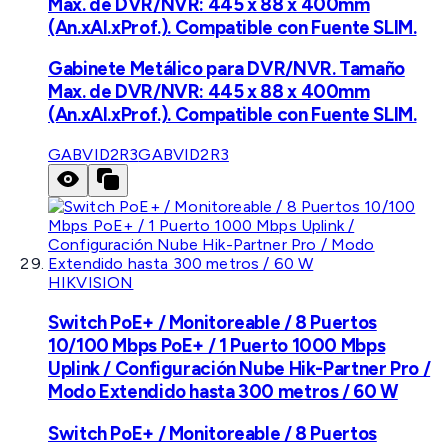
Max. de DVR/NVR: 445 x 88 x 400mm
(An.xAl.xProf.). Compatible con Fuente SLIM.
Gabinete Metálico para DVR/NVR. Tamaño
Max. de DVR/NVR: 445 x 88 x 400mm
(An.xAl.xProf.). Compatible con Fuente SLIM.
GABVID2R3
GABVID2R3
HIKVISION
Switch PoE+ / Monitoreable / 8 Puertos
10/100 Mbps PoE+ / 1 Puerto 1000 Mbps
Uplink / Configuración Nube Hik-Partner Pro /
Modo Extendido hasta 300 metros / 60 W
Switch PoE+ / Monitoreable / 8 Puertos