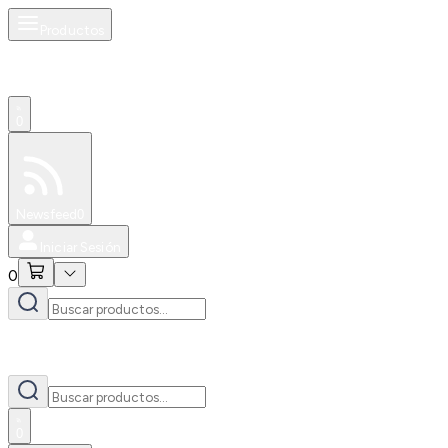
Productos
0
Especiales
Newsfeed
0
Iniciar Sesión
0
0