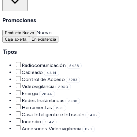
Promociones
Nuevo
Producto Nuevo
Caja abierta
En existencia
Tipos
Radiocomunicación
5428
Cableado
4414
Control de Acceso
3283
Videovigilancia
2900
Energía
2804
Redes Inalámbricas
2288
Herramientas
1925
Casa Inteligente e Intrusión
1402
Incendio
1342
Accesorios Videovigilancia
823