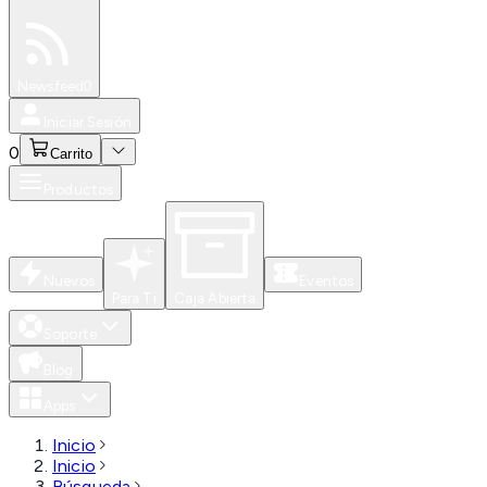
Especiales
Newsfeed
0
Iniciar Sesión
0
Carrito
Productos
Nuevos
Eventos
Para Ti
Caja Abierta
Soporte
Blog
Apps
Inicio
Inicio
Búsqueda