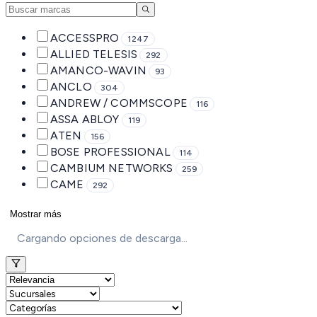
ACCESSPRO
1247
ALLIED TELESIS
292
AMANCO-WAVIN
93
ANCLO
304
ANDREW / COMMSCOPE
116
ASSA ABLOY
119
ATEN
156
BOSE PROFESSIONAL
114
CAMBIUM NETWORKS
259
CAME
292
Mostrar más
Cargando opciones de descarga...