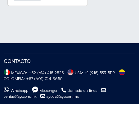
CONTACTO
MÉXICO: +52 (614) 415-2525
USA: +1 (915) 533-5119
COLOMBIA: +57 (601) 744-3650
Whatsapp
Messenger
Llamada en línea
ventas@syscom.mx
ayuda@syscom.mx