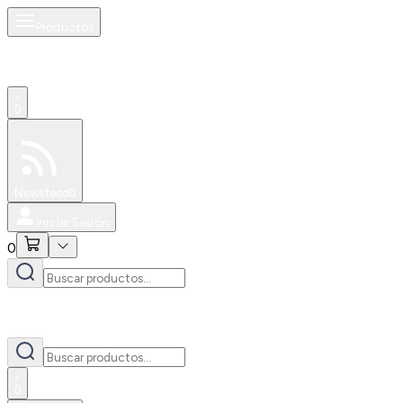
Productos
0
Especiales
Newsfeed
0
Iniciar Sesión
0
0