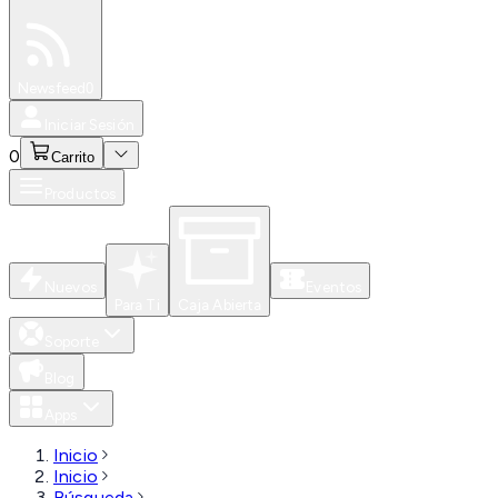
Especiales
Newsfeed
0
Iniciar Sesión
0
Carrito
Productos
Nuevos
Eventos
Para Ti
Caja Abierta
Soporte
Blog
Apps
Inicio
Inicio
Búsqueda