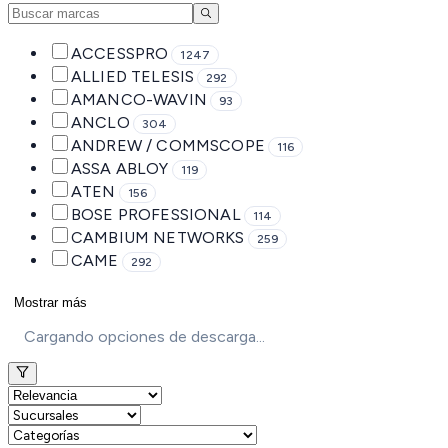
ACCESSPRO
1247
ALLIED TELESIS
292
AMANCO-WAVIN
93
ANCLO
304
ANDREW / COMMSCOPE
116
ASSA ABLOY
119
ATEN
156
BOSE PROFESSIONAL
114
CAMBIUM NETWORKS
259
CAME
292
Mostrar más
Cargando opciones de descarga...