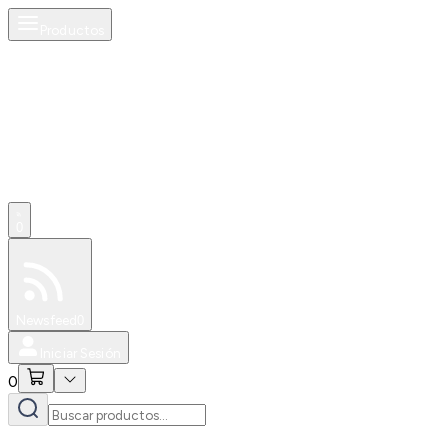
Productos
0
Especiales
Newsfeed
0
Iniciar Sesión
0