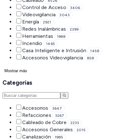
Cableado
4526
Control de Acceso
3406
Videovigilancia
3043
Energía
2921
Redes Inalámbricas
2399
Herramientas
1988
Incendio
1465
Casa Inteligente e Intrusión
1458
Accesorios Videovigilancia
858
Mostrar más
Categorías
Accesorios
3647
Refacciones
3267
Cableado de Cobre
2233
Accesorios Generales
2015
Canalización
1985