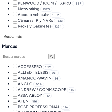
KENWOOD / ICOM / TXPRO
1887
Networking
1870
Acceso vehicular
1862
Cámaras IP y NVRs
1533
Racks y Gabinetes
1224
Mostrar más
Marcas
ACCESSPRO
1221
ALLIED TELESIS
291
AMANCO-WAVIN
93
ANCLO
304
ANDREW / COMMSCOPE
116
ASSA ABLOY
119
ATEN
156
BOSE PROFESSIONAL
114