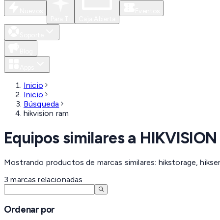
Nuevos
Eventos
Para Ti
Caja Abierta
Soporte
Blog
Apps
Inicio
Inicio
Búsqueda
hikvision ram
Equipos similares a
HIKVISION
Mostrando productos de marcas similares: hikstorage, hiksem
3
marcas
relacionadas
Ordenar por