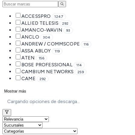
ACCESSPRO
1247
ALLIED TELESIS
292
AMANCO-WAVIN
93
ANCLO
304
ANDREW / COMMSCOPE
116
ASSA ABLOY
119
ATEN
156
BOSE PROFESSIONAL
114
CAMBIUM NETWORKS
259
CAME
292
Mostrar más
Cargando opciones de descarga...