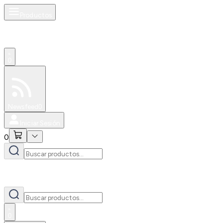
Productos
0
Especiales
Newsfeed
0
Iniciar Sesión
0
0