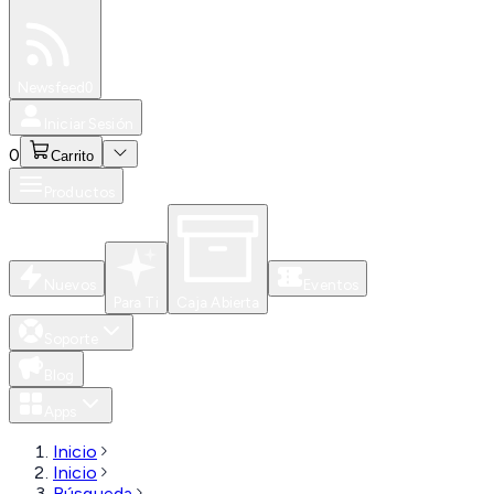
Especiales
Newsfeed
0
Iniciar Sesión
0
Carrito
Productos
Nuevos
Eventos
Para Ti
Caja Abierta
Soporte
Blog
Apps
Inicio
Inicio
Búsqueda