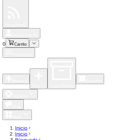
Especiales
Newsfeed
0
Iniciar Sesión
0
Carrito
Productos
Nuevos
Eventos
Para Ti
Caja Abierta
Soporte
Blog
Apps
Inicio
Inicio
Búsqueda