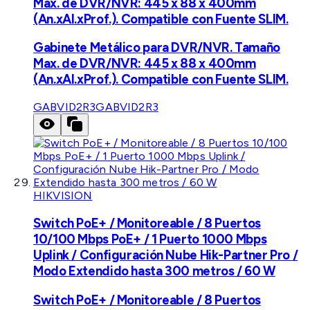
Max. de DVR/NVR: 445 x 88 x 400mm
(An.xAl.xProf.). Compatible con Fuente SLIM.
Gabinete Metálico para DVR/NVR. Tamaño
Max. de DVR/NVR: 445 x 88 x 400mm
(An.xAl.xProf.). Compatible con Fuente SLIM.
GABVID2R3
GABVID2R3
HIKVISION
Switch PoE+ / Monitoreable / 8 Puertos
10/100 Mbps PoE+ / 1 Puerto 1000 Mbps
Uplink / Configuración Nube Hik-Partner Pro /
Modo Extendido hasta 300 metros / 60 W
Switch PoE+ / Monitoreable / 8 Puertos