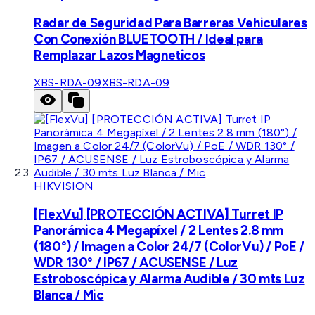
Radar de Seguridad Para Barreras Vehiculares
Con Conexión BLUETOOTH / Ideal para
Remplazar Lazos Magneticos
XBS-RDA-09
XBS-RDA-09
HIKVISION
[FlexVu] [PROTECCIÓN ACTIVA] Turret IP
Panorámica 4 Megapíxel / 2 Lentes 2.8 mm
(180°) / Imagen a Color 24/7 (ColorVu) / PoE /
WDR 130° / IP67 / ACUSENSE / Luz
Estroboscópica y Alarma Audible / 30 mts Luz
Blanca / Mic