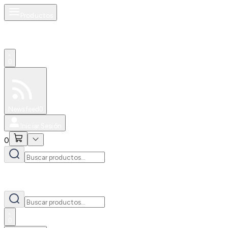
Productos
0
Especiales
Newsfeed
0
Iniciar Sesión
0
0