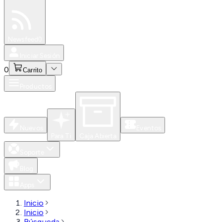
Especiales
Newsfeed
0
Iniciar Sesión
0
Carrito
Productos
Nuevos
Eventos
Para Ti
Caja Abierta
Soporte
Blog
Apps
Inicio
Inicio
Búsqueda