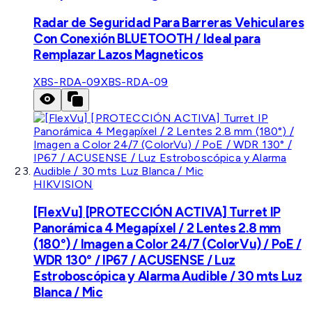
Radar de Seguridad Para Barreras Vehiculares
Con Conexión BLUETOOTH / Ideal para
Remplazar Lazos Magneticos
XBS-RDA-09
XBS-RDA-09
HIKVISION
[FlexVu] [PROTECCIÓN ACTIVA] Turret IP
Panorámica 4 Megapíxel / 2 Lentes 2.8 mm
(180°) / Imagen a Color 24/7 (ColorVu) / PoE /
WDR 130° / IP67 / ACUSENSE / Luz
Estroboscópica y Alarma Audible / 30 mts Luz
Blanca / Mic