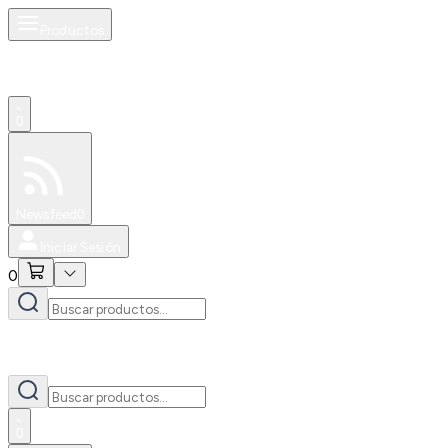
Productos
0
Especiales
Newsfeed
0
Iniciar Sesión
0
0