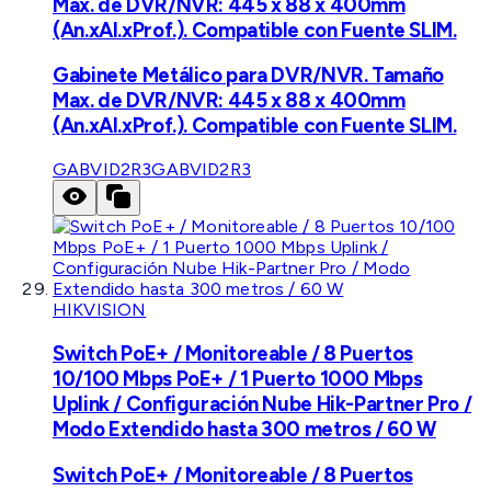
Max. de DVR/NVR: 445 x 88 x 400mm
(An.xAl.xProf.). Compatible con Fuente SLIM.
Gabinete Metálico para DVR/NVR. Tamaño
Max. de DVR/NVR: 445 x 88 x 400mm
(An.xAl.xProf.). Compatible con Fuente SLIM.
GABVID2R3
GABVID2R3
HIKVISION
Switch PoE+ / Monitoreable / 8 Puertos
10/100 Mbps PoE+ / 1 Puerto 1000 Mbps
Uplink / Configuración Nube Hik-Partner Pro /
Modo Extendido hasta 300 metros / 60 W
Switch PoE+ / Monitoreable / 8 Puertos