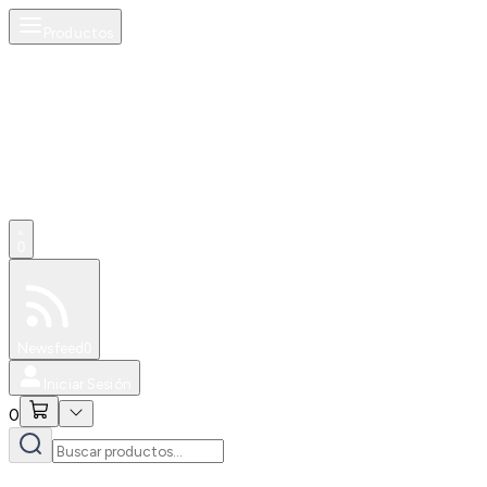
Productos
0
Especiales
Newsfeed
0
Iniciar Sesión
0