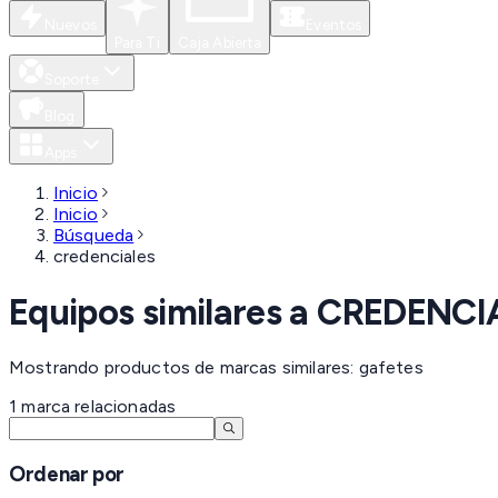
Nuevos
Eventos
Para Ti
Caja Abierta
Soporte
Blog
Apps
Inicio
Inicio
Búsqueda
credenciales
Equipos similares a
CREDENCI
Mostrando productos de marcas similares: gafetes
1
marca
relacionadas
Ordenar por