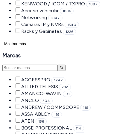
KENWOOD / ICOM / TXPRO
1887
Acceso vehicular
1886
Networking
1847
Cámaras IP y NVRs
1540
Racks y Gabinetes
1226
Mostrar más
Marcas
ACCESSPRO
1247
ALLIED TELESIS
292
AMANCO-WAVIN
93
ANCLO
304
ANDREW / COMMSCOPE
116
ASSA ABLOY
119
ATEN
156
BOSE PROFESSIONAL
114