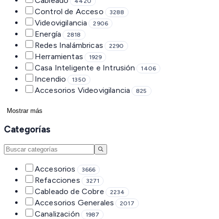
Cableado
4420
Control de Acceso
3288
Videovigilancia
2906
Energía
2818
Redes Inalámbricas
2290
Herramientas
1929
Casa Inteligente e Intrusión
1406
Incendio
1350
Accesorios Videovigilancia
825
Mostrar más
Categorías
Accesorios
3666
Refacciones
3271
Cableado de Cobre
2234
Accesorios Generales
2017
Canalización
1987