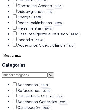
Cableado
4476
Control de Acceso
3351
Videovigilancia
2951
Energía
2865
Redes Inalámbricas
2326
Herramientas
1946
Casa Inteligente e Intrusión
1420
Incendio
1376
Accesorios Videovigilancia
837
Mostrar más
Categorías
Accesorios
3663
Refacciones
3269
Cableado de Cobre
2233
Accesorios Generales
2015
Canalización
1987