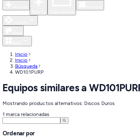
Nuevos
Eventos
Para Ti
Caja Abierta
Soporte
Blog
Apps
Inicio
Inicio
Búsqueda
WD101PURP
Equipos similares a
WD101PUR
Mostrando productos alternativos: Discos Duros
1
marca
relacionadas
Ordenar por