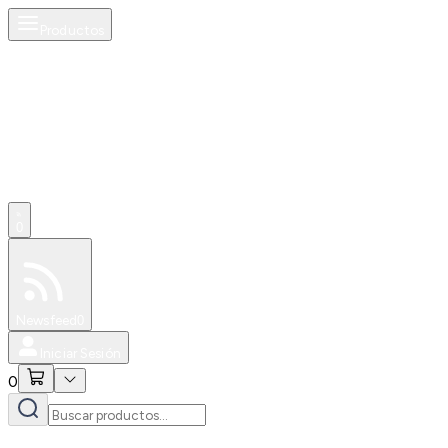
Productos
0
Especiales
Newsfeed
0
Iniciar Sesión
0