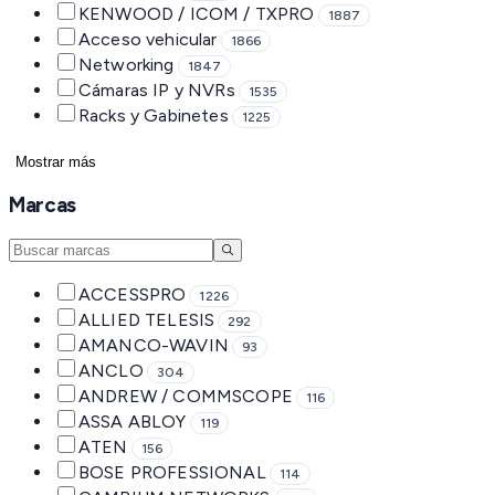
KENWOOD / ICOM / TXPRO
1887
Acceso vehicular
1866
Networking
1847
Cámaras IP y NVRs
1535
Racks y Gabinetes
1225
Mostrar más
Marcas
ACCESSPRO
1226
ALLIED TELESIS
292
AMANCO-WAVIN
93
ANCLO
304
ANDREW / COMMSCOPE
116
ASSA ABLOY
119
ATEN
156
BOSE PROFESSIONAL
114