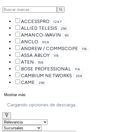
ACCESSPRO
1247
ALLIED TELESIS
292
AMANCO-WAVIN
93
ANCLO
304
ANDREW / COMMSCOPE
116
ASSA ABLOY
119
ATEN
156
BOSE PROFESSIONAL
114
CAMBIUM NETWORKS
259
CAME
292
Mostrar más
Cargando opciones de descarga...