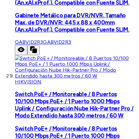
(An.xAl.xProf.). Compatible con Fuente SLIM.
Gabinete Metálico para DVR/NVR. Tamaño
Max. de DVR/NVR: 445 x 88 x 400mm
(An.xAl.xProf.). Compatible con Fuente SLIM.
GABVID2R3
GABVID2R3
HIKVISION
Switch PoE+ / Monitoreable / 8 Puertos
10/100 Mbps PoE+ / 1 Puerto 1000 Mbps
Uplink / Configuración Nube Hik-Partner Pro /
Modo Extendido hasta 300 metros / 60 W
Switch PoE+ / Monitoreable / 8 Puertos
10/100 Mbps PoE+ / 1 Puerto 1000 Mbps