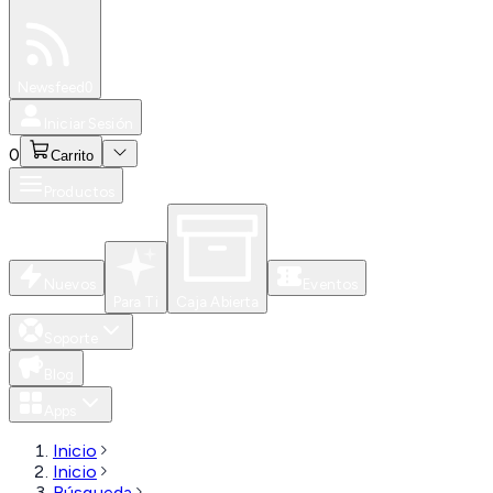
Especiales
Newsfeed
0
Iniciar Sesión
0
Carrito
Productos
Nuevos
Eventos
Para Ti
Caja Abierta
Soporte
Blog
Apps
Inicio
Inicio
Búsqueda