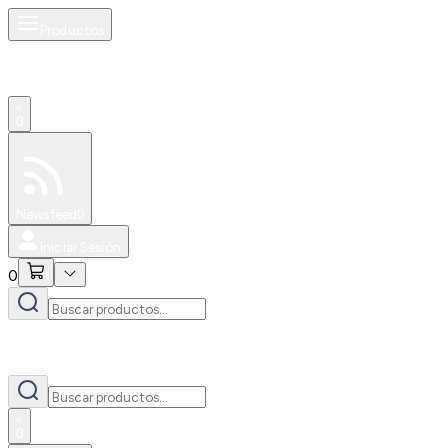
Productos
0
Especiales
Newsfeed
0
Iniciar Sesión
0
0