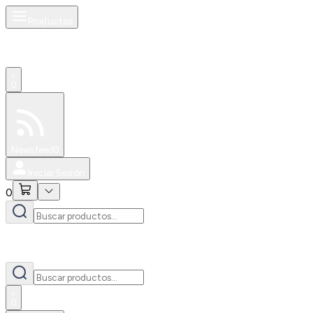
Productos
0
Especiales
Newsfeed
0
Iniciar Sesión
0
0