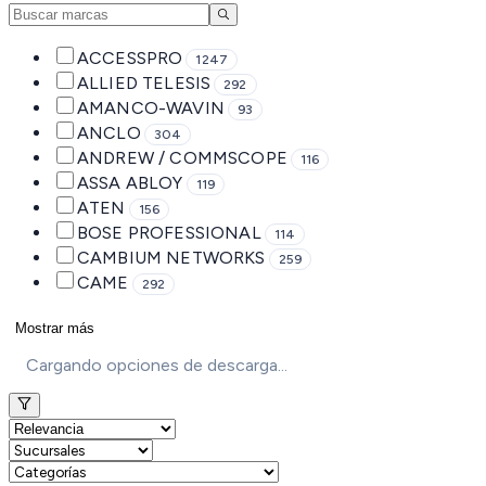
ACCESSPRO
1247
ALLIED TELESIS
292
AMANCO-WAVIN
93
ANCLO
304
ANDREW / COMMSCOPE
116
ASSA ABLOY
119
ATEN
156
BOSE PROFESSIONAL
114
CAMBIUM NETWORKS
259
CAME
292
Mostrar más
Cargando opciones de descarga...