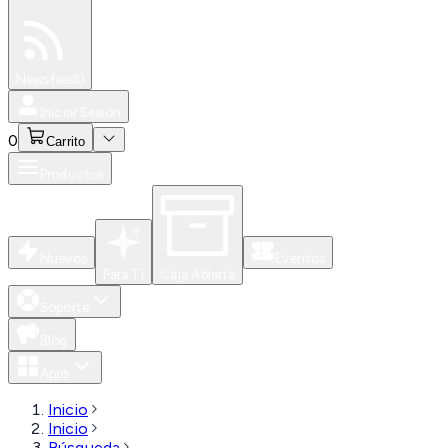
Especiales
Newsfeed
0
Iniciar Sesión
0
Carrito
Productos
Nuevos
Eventos
Para Ti
Caja Abierta
Soporte
Blog
Apps
Inicio
Inicio
Búsqueda