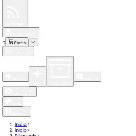
Especiales
Newsfeed
0
Iniciar Sesión
0
Carrito
Productos
Nuevos
Eventos
Para Ti
Caja Abierta
Soporte
Blog
Apps
Inicio
Inicio
Búsqueda