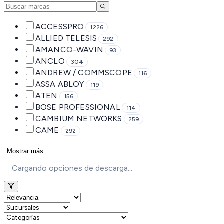
ACCESSPRO
1226
ALLIED TELESIS
292
AMANCO-WAVIN
93
ANCLO
304
ANDREW / COMMSCOPE
116
ASSA ABLOY
119
ATEN
156
BOSE PROFESSIONAL
114
CAMBIUM NETWORKS
259
CAME
292
Mostrar más
Cargando opciones de descarga...