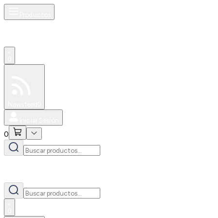
Productos
0
Especiales
Newsfeed
0
Iniciar Sesión
0
0