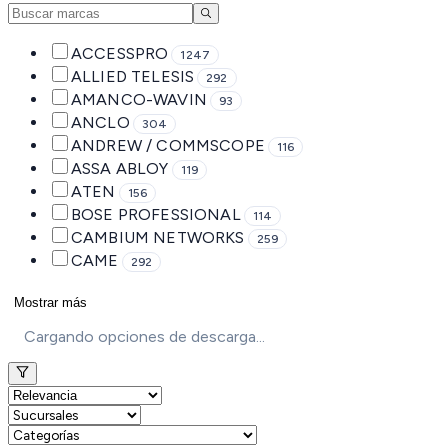
ACCESSPRO
1247
ALLIED TELESIS
292
AMANCO-WAVIN
93
ANCLO
304
ANDREW / COMMSCOPE
116
ASSA ABLOY
119
ATEN
156
BOSE PROFESSIONAL
114
CAMBIUM NETWORKS
259
CAME
292
Mostrar más
Cargando opciones de descarga...