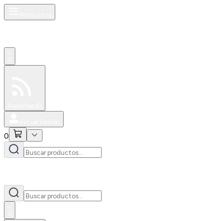
Productos
0
Especiales
Newsfeed
0
Iniciar Sesión
0
0