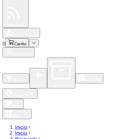
Especiales
Newsfeed
0
Iniciar Sesión
0
Carrito
Productos
Nuevos
Eventos
Para Ti
Caja Abierta
Soporte
Blog
Apps
Inicio
Inicio
Búsqueda