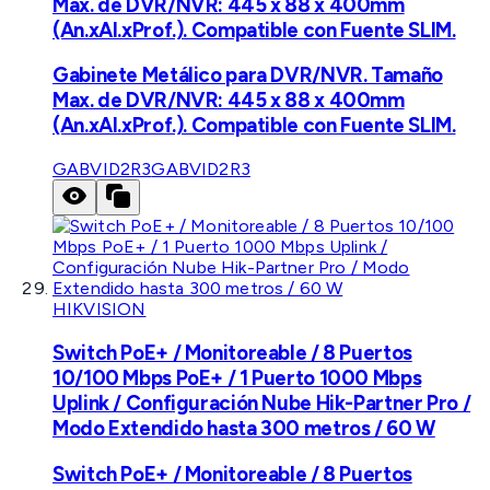
Max. de DVR/NVR: 445 x 88 x 400mm
(An.xAl.xProf.). Compatible con Fuente SLIM.
Gabinete Metálico para DVR/NVR. Tamaño
Max. de DVR/NVR: 445 x 88 x 400mm
(An.xAl.xProf.). Compatible con Fuente SLIM.
GABVID2R3
GABVID2R3
HIKVISION
Switch PoE+ / Monitoreable / 8 Puertos
10/100 Mbps PoE+ / 1 Puerto 1000 Mbps
Uplink / Configuración Nube Hik-Partner Pro /
Modo Extendido hasta 300 metros / 60 W
Switch PoE+ / Monitoreable / 8 Puertos