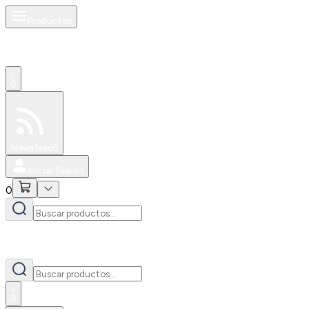
Productos
0
Especiales
Newsfeed
0
Iniciar Sesión
0
0