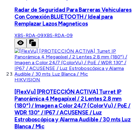
Radar de Seguridad Para Barreras Vehiculares
Con Conexión BLUETOOTH / Ideal para
Remplazar Lazos Magneticos
XBS-RDA-09
XBS-RDA-09
HIKVISION
[FlexVu] [PROTECCIÓN ACTIVA] Turret IP
Panorámica 4 Megapíxel / 2 Lentes 2.8 mm
(180°) / Imagen a Color 24/7 (ColorVu) / PoE /
WDR 130° / IP67 / ACUSENSE / Luz
Estroboscópica y Alarma Audible / 30 mts Luz
Blanca / Mic