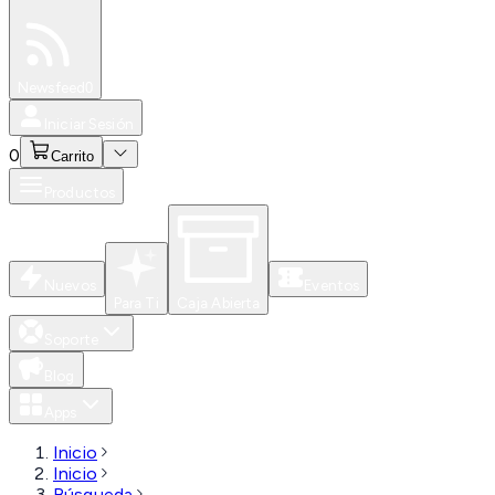
Especiales
Newsfeed
0
Iniciar Sesión
0
Carrito
Productos
Nuevos
Eventos
Para Ti
Caja Abierta
Soporte
Blog
Apps
Inicio
Inicio
Búsqueda