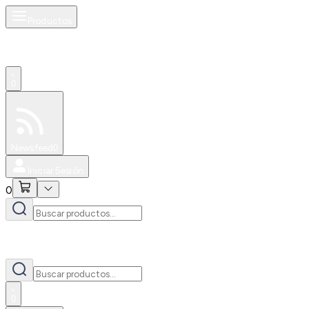
Productos
0
Especiales
Newsfeed
0
Iniciar Sesión
0
0