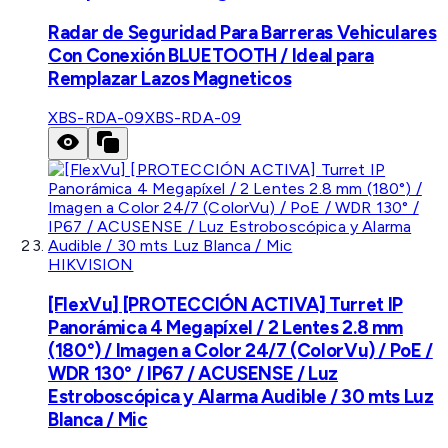
Radar de Seguridad Para Barreras Vehiculares
Con Conexión BLUETOOTH / Ideal para
Remplazar Lazos Magneticos
XBS-RDA-09
XBS-RDA-09
HIKVISION
[FlexVu] [PROTECCIÓN ACTIVA] Turret IP
Panorámica 4 Megapíxel / 2 Lentes 2.8 mm
(180°) / Imagen a Color 24/7 (ColorVu) / PoE /
WDR 130° / IP67 / ACUSENSE / Luz
Estroboscópica y Alarma Audible / 30 mts Luz
Blanca / Mic