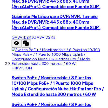
Max. de DVR/NVR: 445 x 88 x 400mm
(An.xAl.xProf.). Compatible con Fuente SLIM.
Gabinete Metálico para DVR/NVR. Tamaño
Max. de DVR/NVR: 445 x 88 x 400mm
(An.xAl.xProf.). Compatible con Fuente SLIM.
GABVID2R3
GABVID2R3
HIKVISION
Switch PoE+ / Monitoreable / 8 Puertos
10/100 Mbps PoE+ / 1 Puerto 1000 Mbps
Uplink / Configuración Nube Hik-Partner Pro /
Modo Extendido hasta 300 metros / 60 W
Switch PoE+ / Monitoreable / 8 Puertos