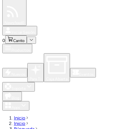
Especiales
Newsfeed
0
Iniciar Sesión
0
Carrito
Productos
Nuevos
Eventos
Para Ti
Caja Abierta
Soporte
Blog
Apps
Inicio
Inicio
Búsqueda