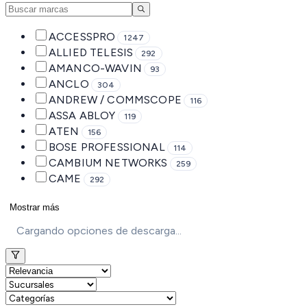
ACCESSPRO
1247
ALLIED TELESIS
292
AMANCO-WAVIN
93
ANCLO
304
ANDREW / COMMSCOPE
116
ASSA ABLOY
119
ATEN
156
BOSE PROFESSIONAL
114
CAMBIUM NETWORKS
259
CAME
292
Mostrar más
Cargando opciones de descarga...