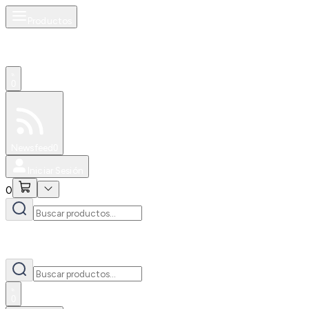
Productos
0
Especiales
Newsfeed
0
Iniciar Sesión
0
0