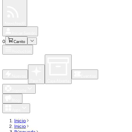
Especiales
Newsfeed
0
Iniciar Sesión
0
Carrito
Productos
Nuevos
Eventos
Para Ti
Caja Abierta
Soporte
Blog
Apps
Inicio
Inicio
Búsqueda