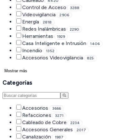
Cableado
4420
Control de Acceso
3288
Videovigilancia
2906
Energía
2818
Redes Inalámbricas
2290
Herramientas
1929
Casa Inteligente e Intrusión
1406
Incendio
1352
Accesorios Videovigilancia
825
Mostrar más
Categorías
Accesorios
3666
Refacciones
3271
Cableado de Cobre
2234
Accesorios Generales
2017
Canalización
1987