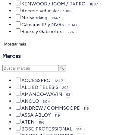
KENWOOD / ICOM / TXPRO
1887
Acceso vehicular
1886
Networking
1847
Cámaras IP y NVRs
1540
Racks y Gabinetes
1226
Mostrar más
Marcas
ACCESSPRO
1247
ALLIED TELESIS
292
AMANCO-WAVIN
93
ANCLO
304
ANDREW / COMMSCOPE
116
ASSA ABLOY
119
ATEN
156
BOSE PROFESSIONAL
114