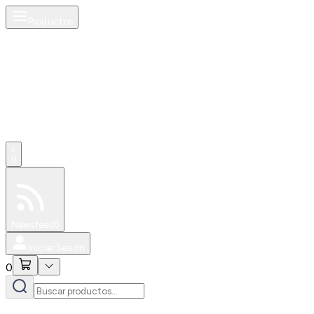
Productos
0
Especiales
Newsfeed
0
Iniciar Sesión
0