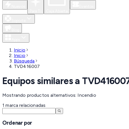
Nuevos
Eventos
Para Ti
Caja Abierta
Soporte
Blog
Apps
Inicio
Inicio
Búsqueda
TVD416007
Equipos similares a
TVD41600
Mostrando productos alternativos: Incendio
1
marca
relacionadas
Ordenar por