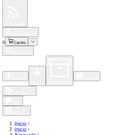
Especiales
Newsfeed
0
Iniciar Sesión
0
Carrito
Productos
Nuevos
Eventos
Para Ti
Caja Abierta
Soporte
Blog
Apps
Inicio
Inicio
Búsqueda