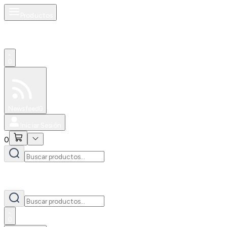
Productos
0
Especiales
Newsfeed
0
Iniciar Sesión
0
0