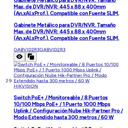
Gabinete Metálico para DVR/NVR. Tamaño
Max. de DVR/NVR: 445 x 88 x 400mm
(An.xAl.xProf.). Compatible con Fuente SLIM.
Gabinete Metálico para DVR/NVR. Tamaño
Max. de DVR/NVR: 445 x 88 x 400mm
(An.xAl.xProf.). Compatible con Fuente SLIM.
GABVID2R3
GABVID2R3
HIKVISION
Switch PoE+ / Monitoreable / 8 Puertos
10/100 Mbps PoE+ / 1 Puerto 1000 Mbps
Uplink / Configuración Nube Hik-Partner Pro /
Modo Extendido hasta 300 metros / 60 W