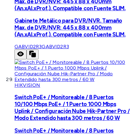
Max. de DVR/NVR: 445 x 88 x 400mm
(An.xAl.xProf.). Compatible con Fuente SLIM.
Gabinete Metálico para DVR/NVR. Tamaño
Max. de DVR/NVR: 445 x 88 x 400mm
(An.xAl.xProf.). Compatible con Fuente SLIM.
GABVID2R3
GABVID2R3
HIKVISION
Switch PoE+ / Monitoreable / 8 Puertos
10/100 Mbps PoE+ / 1 Puerto 1000 Mbps
Uplink / Configuración Nube Hik-Partner Pro /
Modo Extendido hasta 300 metros / 60 W
Switch PoE+ / Monitoreable / 8 Puertos