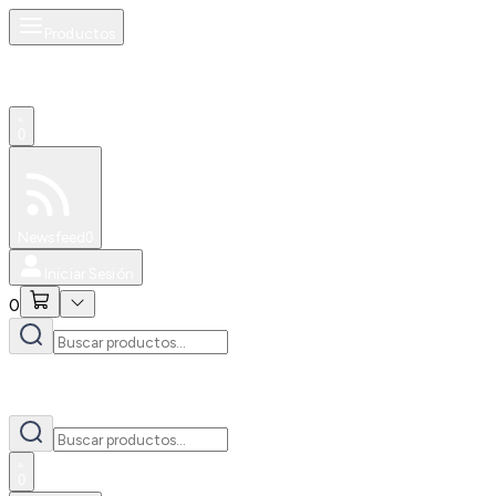
Productos
0
Especiales
Newsfeed
0
Iniciar Sesión
0
0