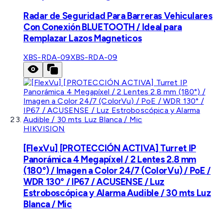
Radar de Seguridad Para Barreras Vehiculares
Con Conexión BLUETOOTH / Ideal para
Remplazar Lazos Magneticos
XBS-RDA-09
XBS-RDA-09
HIKVISION
[FlexVu] [PROTECCIÓN ACTIVA] Turret IP
Panorámica 4 Megapíxel / 2 Lentes 2.8 mm
(180°) / Imagen a Color 24/7 (ColorVu) / PoE /
WDR 130° / IP67 / ACUSENSE / Luz
Estroboscópica y Alarma Audible / 30 mts Luz
Blanca / Mic