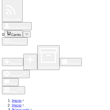
Especiales
Newsfeed
0
Iniciar Sesión
0
Carrito
Productos
Nuevos
Eventos
Para Ti
Caja Abierta
Soporte
Blog
Apps
Inicio
Inicio
Búsqueda