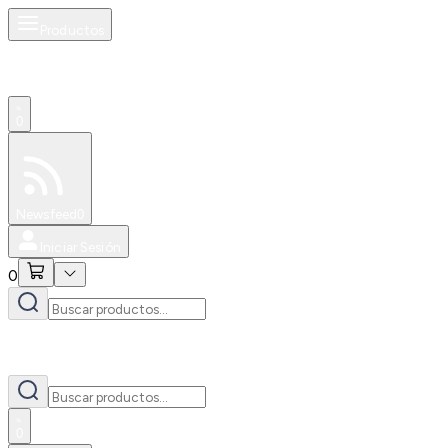
Productos
0
Especiales
Newsfeed
0
Iniciar Sesión
0
0