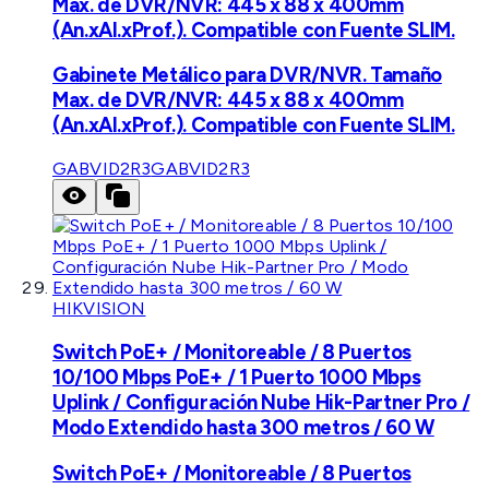
Max. de DVR/NVR: 445 x 88 x 400mm
(An.xAl.xProf.). Compatible con Fuente SLIM.
Gabinete Metálico para DVR/NVR. Tamaño
Max. de DVR/NVR: 445 x 88 x 400mm
(An.xAl.xProf.). Compatible con Fuente SLIM.
GABVID2R3
GABVID2R3
HIKVISION
Switch PoE+ / Monitoreable / 8 Puertos
10/100 Mbps PoE+ / 1 Puerto 1000 Mbps
Uplink / Configuración Nube Hik-Partner Pro /
Modo Extendido hasta 300 metros / 60 W
Switch PoE+ / Monitoreable / 8 Puertos