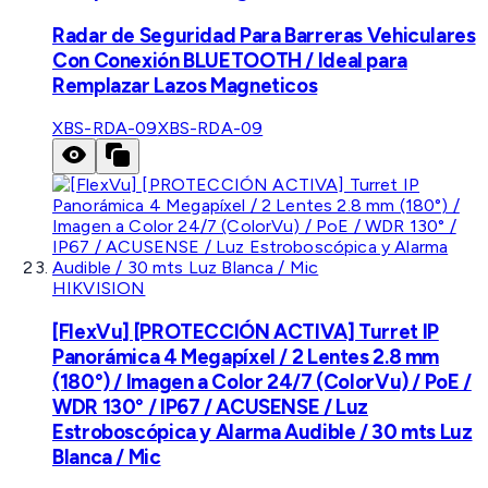
Radar de Seguridad Para Barreras Vehiculares
Con Conexión BLUETOOTH / Ideal para
Remplazar Lazos Magneticos
XBS-RDA-09
XBS-RDA-09
HIKVISION
[FlexVu] [PROTECCIÓN ACTIVA] Turret IP
Panorámica 4 Megapíxel / 2 Lentes 2.8 mm
(180°) / Imagen a Color 24/7 (ColorVu) / PoE /
WDR 130° / IP67 / ACUSENSE / Luz
Estroboscópica y Alarma Audible / 30 mts Luz
Blanca / Mic