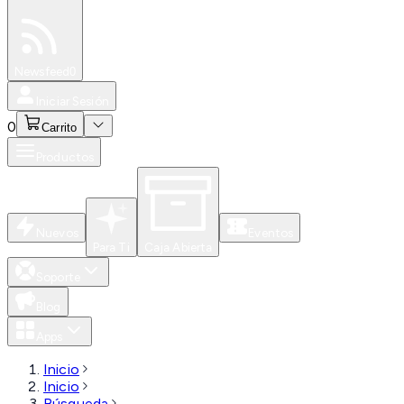
Especiales
Newsfeed
0
Iniciar Sesión
0
Carrito
Productos
Nuevos
Eventos
Para Ti
Caja Abierta
Soporte
Blog
Apps
Inicio
Inicio
Búsqueda