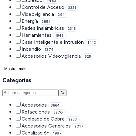
Cableado
4453
Control de Acceso
3321
Videovigilancia
2941
Energía
2851
Redes Inalámbricas
2316
Herramientas
1943
Casa Inteligente e Intrusión
1410
Incendio
1374
Accesorios Videovigilancia
825
Mostrar más
Categorías
Accesorios
3664
Refacciones
3270
Cableado de Cobre
2233
Accesorios Generales
2017
Canalización
1987