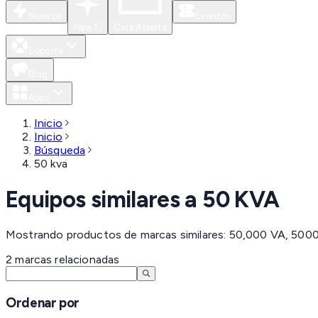
Nuevos
Eventos
Para Ti
Caja Abierta
Soporte
Blog
Apps
Inicio
Inicio
Búsqueda
50 kva
Equipos similares a
50 KVA
Mostrando productos de marcas similares: 50,000 VA, 500
2
marcas
relacionadas
Ordenar por