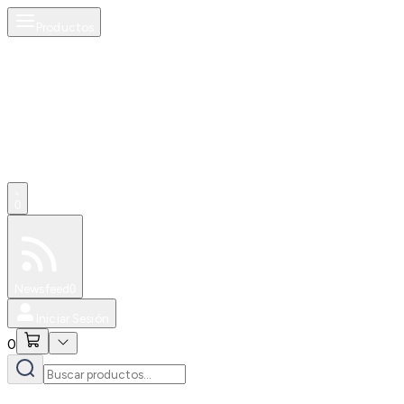
Productos
0
Especiales
Newsfeed
0
Iniciar Sesión
0