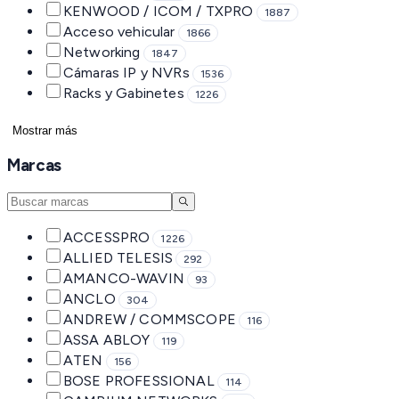
KENWOOD / ICOM / TXPRO
1887
Acceso vehicular
1866
Networking
1847
Cámaras IP y NVRs
1536
Racks y Gabinetes
1226
Mostrar más
Marcas
ACCESSPRO
1226
ALLIED TELESIS
292
AMANCO-WAVIN
93
ANCLO
304
ANDREW / COMMSCOPE
116
ASSA ABLOY
119
ATEN
156
BOSE PROFESSIONAL
114