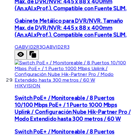
Max. de DVR/NVR: 445 x 88 x 400mm
(An.xAl.xProf.). Compatible con Fuente SLIM.
Gabinete Metálico para DVR/NVR. Tamaño
Max. de DVR/NVR: 445 x 88 x 400mm
(An.xAl.xProf.). Compatible con Fuente SLIM.
GABVID2R3
GABVID2R3
HIKVISION
Switch PoE+ / Monitoreable / 8 Puertos
10/100 Mbps PoE+ / 1 Puerto 1000 Mbps
Uplink / Configuración Nube Hik-Partner Pro /
Modo Extendido hasta 300 metros / 60 W
Switch PoE+ / Monitoreable / 8 Puertos