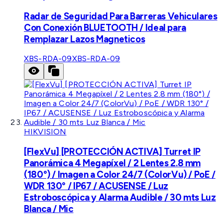
Radar de Seguridad Para Barreras Vehiculares
Con Conexión BLUETOOTH / Ideal para
Remplazar Lazos Magneticos
XBS-RDA-09
XBS-RDA-09
HIKVISION
[FlexVu] [PROTECCIÓN ACTIVA] Turret IP
Panorámica 4 Megapíxel / 2 Lentes 2.8 mm
(180°) / Imagen a Color 24/7 (ColorVu) / PoE /
WDR 130° / IP67 / ACUSENSE / Luz
Estroboscópica y Alarma Audible / 30 mts Luz
Blanca / Mic