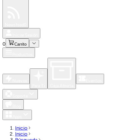
Especiales
Newsfeed
0
Iniciar Sesión
0
Carrito
Productos
Nuevos
Eventos
Para Ti
Caja Abierta
Soporte
Blog
Apps
Inicio
Inicio
Búsqueda