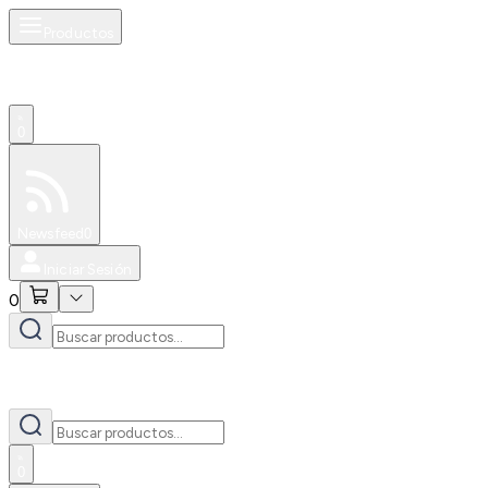
Productos
0
Especiales
Newsfeed
0
Iniciar Sesión
0
0