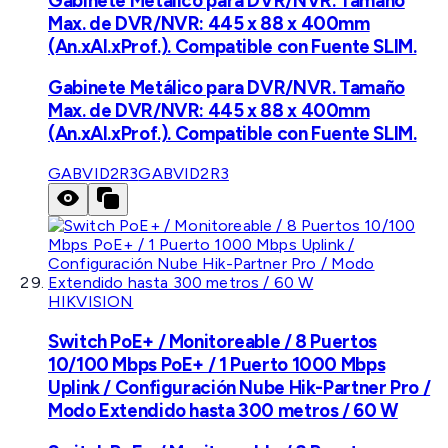
Gabinete Metálico para DVR/NVR. Tamaño
Max. de DVR/NVR: 445 x 88 x 400mm
(An.xAl.xProf.). Compatible con Fuente SLIM.
Gabinete Metálico para DVR/NVR. Tamaño
Max. de DVR/NVR: 445 x 88 x 400mm
(An.xAl.xProf.). Compatible con Fuente SLIM.
GABVID2R3
GABVID2R3
HIKVISION
Switch PoE+ / Monitoreable / 8 Puertos
10/100 Mbps PoE+ / 1 Puerto 1000 Mbps
Uplink / Configuración Nube Hik-Partner Pro /
Modo Extendido hasta 300 metros / 60 W