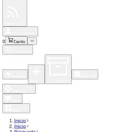
Especiales
Newsfeed
0
Iniciar Sesión
0
Carrito
Productos
Nuevos
Eventos
Para Ti
Caja Abierta
Soporte
Blog
Apps
Inicio
Inicio
Búsqueda