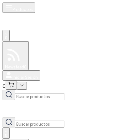
Productos
0
Especiales
Newsfeed
0
Iniciar Sesión
0
0