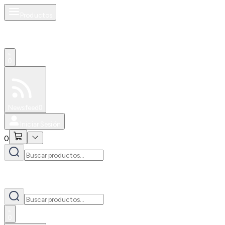
Productos
0
Especiales
Newsfeed
0
Iniciar Sesión
0
0