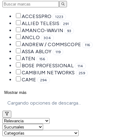
ACCESSPRO
1223
ALLIED TELESIS
291
AMANCO-WAVIN
93
ANCLO
304
ANDREW / COMMSCOPE
116
ASSA ABLOY
119
ATEN
156
BOSE PROFESSIONAL
114
CAMBIUM NETWORKS
259
CAME
294
Mostrar más
Cargando opciones de descarga...