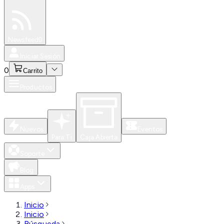
Especiales
Newsfeed
0
Iniciar Sesión
0
Carrito
Productos
Nuevos
Eventos
Para Ti
Caja Abierta
Soporte
Blog
Apps
Inicio
Inicio
Búsqueda