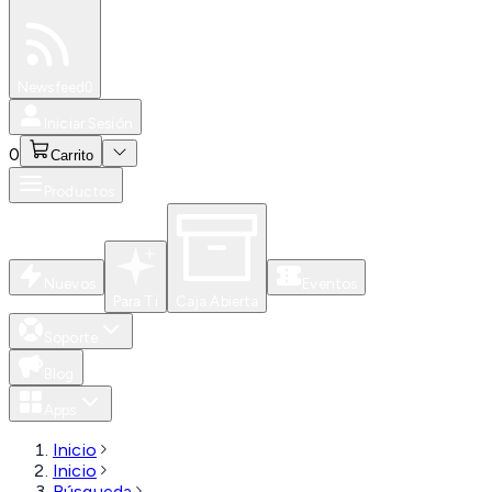
Especiales
Newsfeed
0
Iniciar Sesión
0
Carrito
Productos
Nuevos
Eventos
Para Ti
Caja Abierta
Soporte
Blog
Apps
Inicio
Inicio
Búsqueda