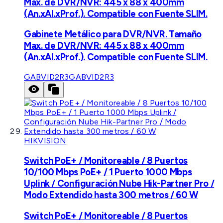
Max. de DVR/NVR: 445 x 88 x 400mm
(An.xAl.xProf.). Compatible con Fuente SLIM.
Gabinete Metálico para DVR/NVR. Tamaño
Max. de DVR/NVR: 445 x 88 x 400mm
(An.xAl.xProf.). Compatible con Fuente SLIM.
GABVID2R3
GABVID2R3
HIKVISION
Switch PoE+ / Monitoreable / 8 Puertos
10/100 Mbps PoE+ / 1 Puerto 1000 Mbps
Uplink / Configuración Nube Hik-Partner Pro /
Modo Extendido hasta 300 metros / 60 W
Switch PoE+ / Monitoreable / 8 Puertos