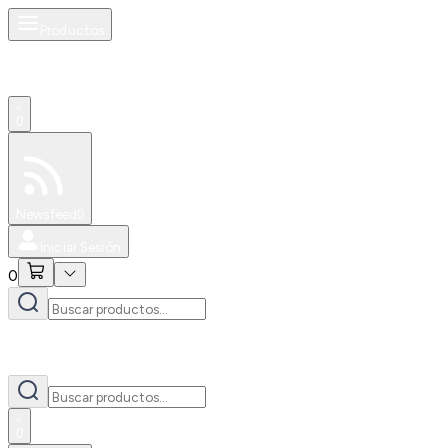
Productos
0
Especiales
Newsfeed
0
Iniciar Sesión
0
0