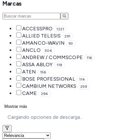
Marcas
ACCESSPRO
1221
ALLIED TELESIS
291
AMANCO-WAVIN
93
ANCLO
304
ANDREW / COMMSCOPE
116
ASSA ABLOY
119
ATEN
156
BOSE PROFESSIONAL
114
CAMBIUM NETWORKS
259
CAME
294
Mostrar más
Cargando opciones de descarga...