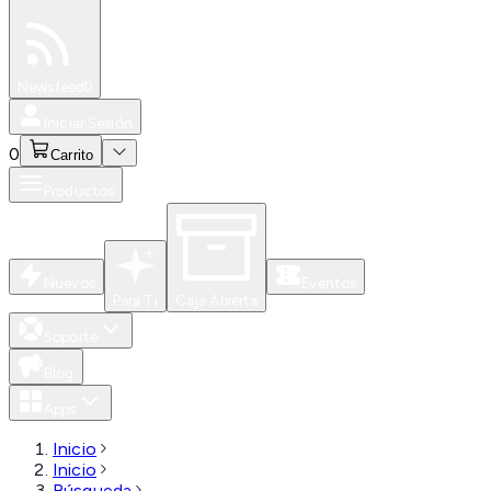
Especiales
Newsfeed
0
Iniciar Sesión
0
Carrito
Productos
Nuevos
Eventos
Para Ti
Caja Abierta
Soporte
Blog
Apps
Inicio
Inicio
Búsqueda