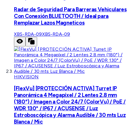
Radar de Seguridad Para Barreras Vehiculares
Con Conexión BLUETOOTH / Ideal para
Remplazar Lazos Magneticos
XBS-RDA-09
XBS-RDA-09
HIKVISION
[FlexVu] [PROTECCIÓN ACTIVA] Turret IP
Panorámica 4 Megapíxel / 2 Lentes 2.8 mm
(180°) / Imagen a Color 24/7 (ColorVu) / PoE /
WDR 130° / IP67 / ACUSENSE / Luz
Estroboscópica y Alarma Audible / 30 mts Luz
Blanca / Mic