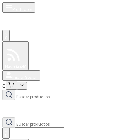
Productos
0
Especiales
Newsfeed
0
Iniciar Sesión
0
0