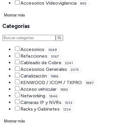
Accesorios Videovigilancia
855
Mostrar más
Categorías
Accesorios
3648
Refacciones
3267
Cableado de Cobre
2241
Accesorios Generales
2015
Canalización
1986
KENWOOD / ICOM / TXPRO
1887
Acceso vehicular
1863
Networking
1846
Cámaras IP y NVRs
1533
Racks y Gabinetes
1224
Mostrar más