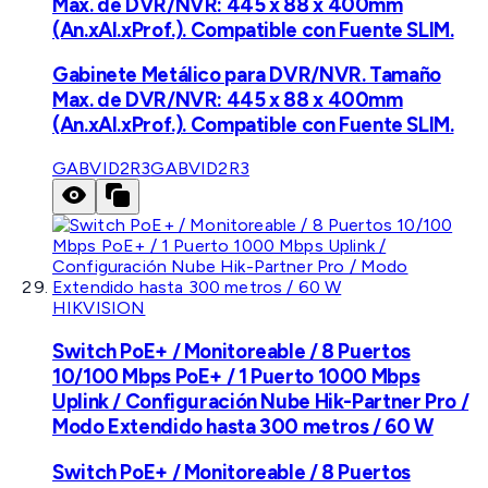
Max. de DVR/NVR: 445 x 88 x 400mm
(An.xAl.xProf.). Compatible con Fuente SLIM.
Gabinete Metálico para DVR/NVR. Tamaño
Max. de DVR/NVR: 445 x 88 x 400mm
(An.xAl.xProf.). Compatible con Fuente SLIM.
GABVID2R3
GABVID2R3
HIKVISION
Switch PoE+ / Monitoreable / 8 Puertos
10/100 Mbps PoE+ / 1 Puerto 1000 Mbps
Uplink / Configuración Nube Hik-Partner Pro /
Modo Extendido hasta 300 metros / 60 W
Switch PoE+ / Monitoreable / 8 Puertos