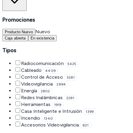
Promociones
Nuevo
Producto Nuevo
Caja abierta
En existencia
Tipos
Radiocomunicación
5425
Cableado
4409
Control de Acceso
3281
Videovigilancia
2894
Energía
2802
Redes Inalámbricas
2281
Herramientas
1919
Casa Inteligente e Intrusión
1399
Incendio
1340
Accesorios Videovigilancia
821