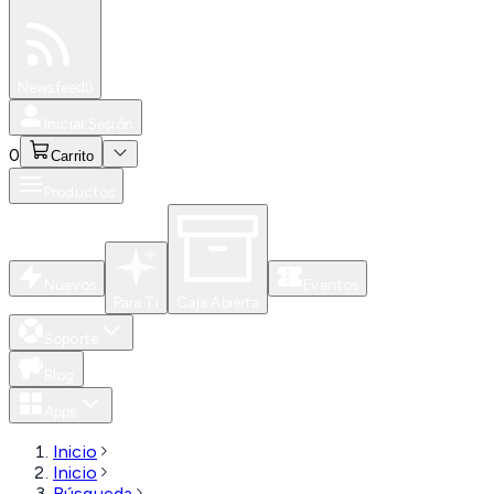
Especiales
Newsfeed
0
Iniciar Sesión
0
Carrito
Productos
Nuevos
Eventos
Para Ti
Caja Abierta
Soporte
Blog
Apps
Inicio
Inicio
Búsqueda