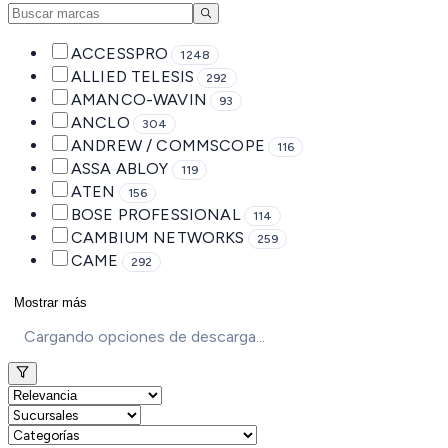
ACCESSPRO
1248
ALLIED TELESIS
292
AMANCO-WAVIN
93
ANCLO
304
ANDREW / COMMSCOPE
116
ASSA ABLOY
119
ATEN
156
BOSE PROFESSIONAL
114
CAMBIUM NETWORKS
259
CAME
292
Mostrar más
Cargando opciones de descarga...