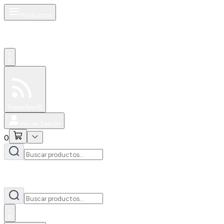
Productos
0
Especiales
Newsfeed
0
Iniciar Sesión
0
0