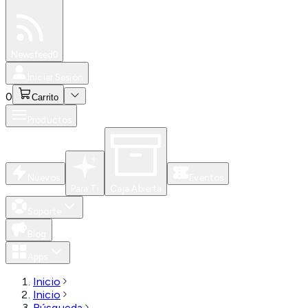
Especiales
Newsfeed
0
Iniciar Sesión
0
Carrito
Productos
Nuevos
Eventos
Para Ti
Caja Abierta
Soporte
Blog
Apps
Inicio
Inicio
Búsqueda