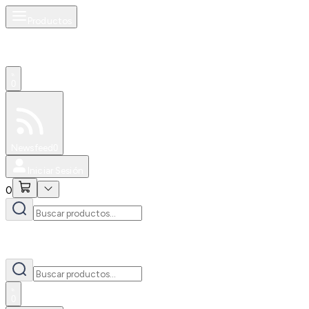
Productos
0
Especiales
Newsfeed
0
Iniciar Sesión
0
0