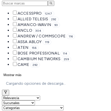
ACCESSPRO
1247
ALLIED TELESIS
292
AMANCO-WAVIN
93
ANCLO
304
ANDREW / COMMSCOPE
116
ASSA ABLOY
119
ATEN
156
BOSE PROFESSIONAL
114
CAMBIUM NETWORKS
259
CAME
292
Mostrar más
Cargando opciones de descarga...