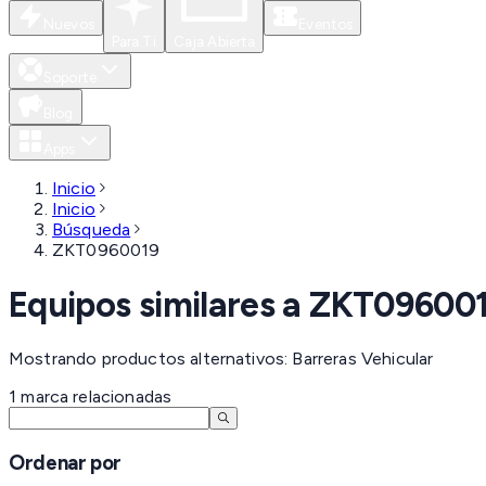
Nuevos
Eventos
Para Ti
Caja Abierta
Soporte
Blog
Apps
Inicio
Inicio
Búsqueda
ZKT0960019
Equipos similares a
ZKT09600
Mostrando productos alternativos: Barreras Vehicular
1
marca
relacionadas
Ordenar por