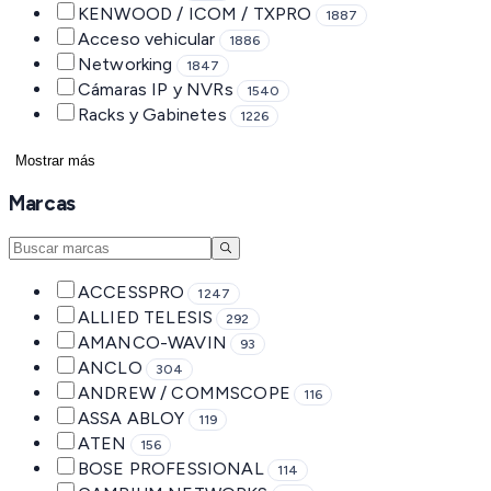
KENWOOD / ICOM / TXPRO
1887
Acceso vehicular
1886
Networking
1847
Cámaras IP y NVRs
1540
Racks y Gabinetes
1226
Mostrar más
Marcas
ACCESSPRO
1247
ALLIED TELESIS
292
AMANCO-WAVIN
93
ANCLO
304
ANDREW / COMMSCOPE
116
ASSA ABLOY
119
ATEN
156
BOSE PROFESSIONAL
114