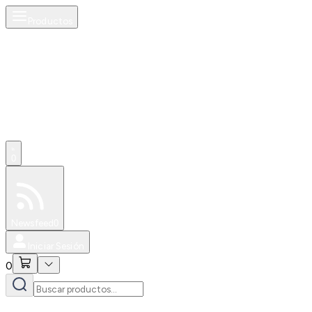
Productos
0
Especiales
Newsfeed
0
Iniciar Sesión
0