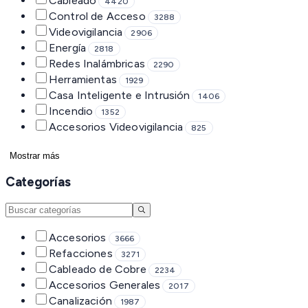
Cableado
4420
Control de Acceso
3288
Videovigilancia
2906
Energía
2818
Redes Inalámbricas
2290
Herramientas
1929
Casa Inteligente e Intrusión
1406
Incendio
1352
Accesorios Videovigilancia
825
Mostrar más
Categorías
Accesorios
3666
Refacciones
3271
Cableado de Cobre
2234
Accesorios Generales
2017
Canalización
1987