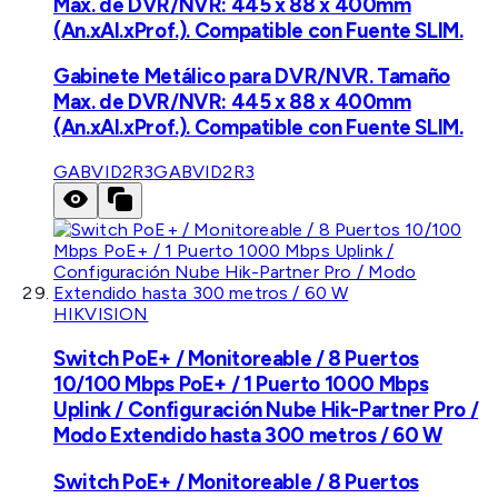
Max. de DVR/NVR: 445 x 88 x 400mm
(An.xAl.xProf.). Compatible con Fuente SLIM.
Gabinete Metálico para DVR/NVR. Tamaño
Max. de DVR/NVR: 445 x 88 x 400mm
(An.xAl.xProf.). Compatible con Fuente SLIM.
GABVID2R3
GABVID2R3
HIKVISION
Switch PoE+ / Monitoreable / 8 Puertos
10/100 Mbps PoE+ / 1 Puerto 1000 Mbps
Uplink / Configuración Nube Hik-Partner Pro /
Modo Extendido hasta 300 metros / 60 W
Switch PoE+ / Monitoreable / 8 Puertos