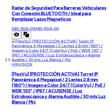
Radar de Seguridad Para Barreras Vehiculares
Con Conexión BLUETOOTH / Ideal para
Remplazar Lazos Magneticos
XBS-RDA-09
XBS-RDA-09
HIKVISION
[FlexVu] [PROTECCIÓN ACTIVA] Turret IP
Panorámica 4 Megapíxel / 2 Lentes 2.8 mm
(180°) / Imagen a Color 24/7 (ColorVu) / PoE /
WDR 130° / IP67 / ACUSENSE / Luz
Estroboscópica y Alarma Audible / 30 mts Luz
Blanca / Mic