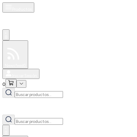
Productos
0
Especiales
Newsfeed
0
Iniciar Sesión
0
0