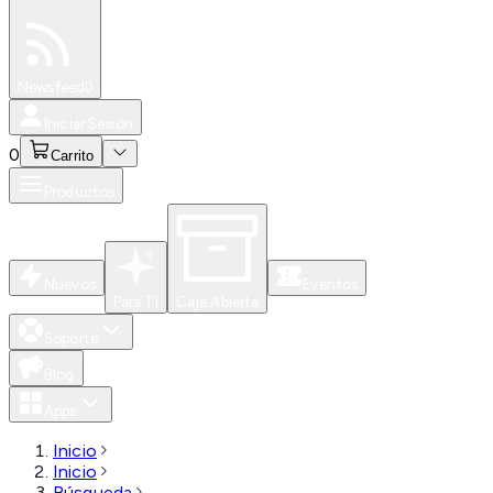
Especiales
Newsfeed
0
Iniciar Sesión
0
Carrito
Productos
Nuevos
Eventos
Para Ti
Caja Abierta
Soporte
Blog
Apps
Inicio
Inicio
Búsqueda