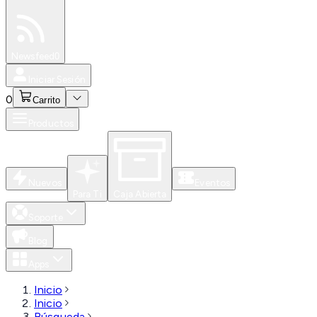
Especiales
Newsfeed
0
Iniciar Sesión
0
Carrito
Productos
Nuevos
Eventos
Para Ti
Caja Abierta
Soporte
Blog
Apps
Inicio
Inicio
Búsqueda