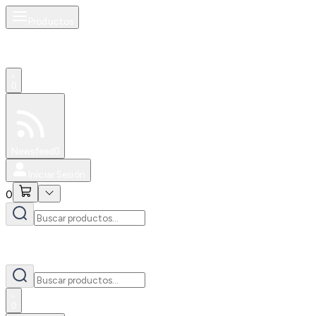
Productos
0
Especiales
Newsfeed
0
Iniciar Sesión
0
0