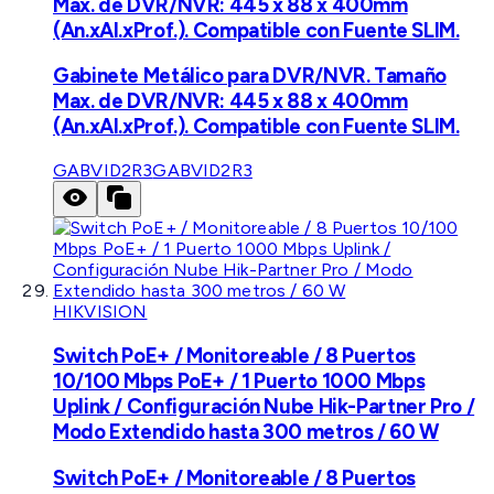
Max. de DVR/NVR: 445 x 88 x 400mm
(An.xAl.xProf.). Compatible con Fuente SLIM.
Gabinete Metálico para DVR/NVR. Tamaño
Max. de DVR/NVR: 445 x 88 x 400mm
(An.xAl.xProf.). Compatible con Fuente SLIM.
GABVID2R3
GABVID2R3
HIKVISION
Switch PoE+ / Monitoreable / 8 Puertos
10/100 Mbps PoE+ / 1 Puerto 1000 Mbps
Uplink / Configuración Nube Hik-Partner Pro /
Modo Extendido hasta 300 metros / 60 W
Switch PoE+ / Monitoreable / 8 Puertos