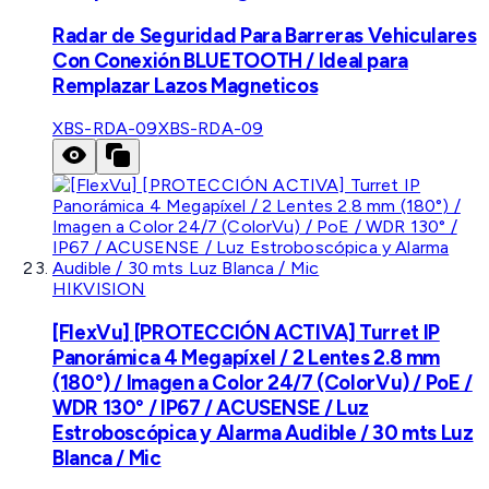
Radar de Seguridad Para Barreras Vehiculares
Con Conexión BLUETOOTH / Ideal para
Remplazar Lazos Magneticos
XBS-RDA-09
XBS-RDA-09
HIKVISION
[FlexVu] [PROTECCIÓN ACTIVA] Turret IP
Panorámica 4 Megapíxel / 2 Lentes 2.8 mm
(180°) / Imagen a Color 24/7 (ColorVu) / PoE /
WDR 130° / IP67 / ACUSENSE / Luz
Estroboscópica y Alarma Audible / 30 mts Luz
Blanca / Mic