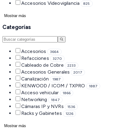
Accesorios Videovigilancia
825
Mostrar más
Categorías
Accesorios
3664
Refacciones
3270
Cableado de Cobre
2233
Accesorios Generales
2017
Canalización
1987
KENWOOD / ICOM / TXPRO
1887
Acceso vehicular
1866
Networking
1847
Cámaras IP y NVRs
1536
Racks y Gabinetes
1226
Mostrar más