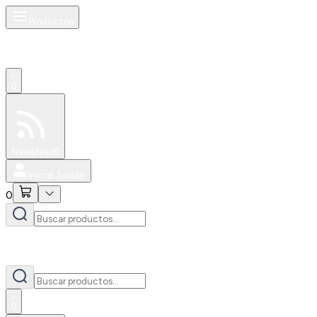
Productos
0
Especiales
Newsfeed
0
Iniciar Sesión
0
0