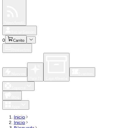
Especiales
Newsfeed
0
Iniciar Sesión
0
Carrito
Productos
Nuevos
Eventos
Para Ti
Caja Abierta
Soporte
Blog
Apps
Inicio
Inicio
Búsqueda