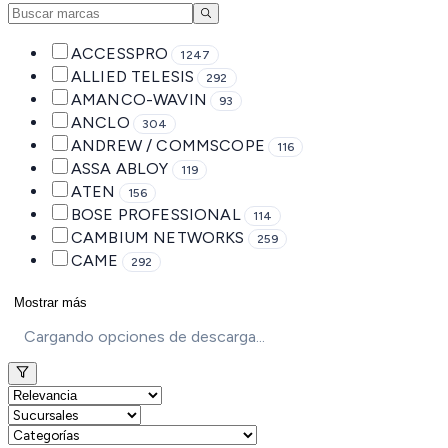
ACCESSPRO
1247
ALLIED TELESIS
292
AMANCO-WAVIN
93
ANCLO
304
ANDREW / COMMSCOPE
116
ASSA ABLOY
119
ATEN
156
BOSE PROFESSIONAL
114
CAMBIUM NETWORKS
259
CAME
292
Mostrar más
Cargando opciones de descarga...