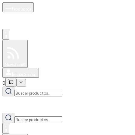
Productos
0
Especiales
Newsfeed
0
Iniciar Sesión
0
0