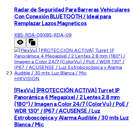
Radar de Seguridad Para Barreras Vehiculares
Con Conexión BLUETOOTH / Ideal para
Remplazar Lazos Magneticos
XBS-RDA-09
XBS-RDA-09
HIKVISION
[FlexVu] [PROTECCIÓN ACTIVA] Turret IP
Panorámica 4 Megapíxel / 2 Lentes 2.8 mm
(180°) / Imagen a Color 24/7 (ColorVu) / PoE /
WDR 130° / IP67 / ACUSENSE / Luz
Estroboscópica y Alarma Audible / 30 mts Luz
Blanca / Mic