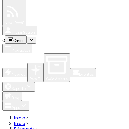
Especiales
Newsfeed
0
Iniciar Sesión
0
Carrito
Productos
Nuevos
Eventos
Para Ti
Caja Abierta
Soporte
Blog
Apps
Inicio
Inicio
Búsqueda