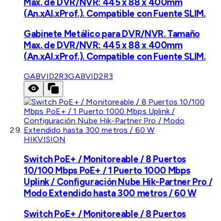
Max. de DVR/NVR: 445 x 88 x 400mm
(An.xAl.xProf.). Compatible con Fuente SLIM.
Gabinete Metálico para DVR/NVR. Tamaño
Max. de DVR/NVR: 445 x 88 x 400mm
(An.xAl.xProf.). Compatible con Fuente SLIM.
GABVID2R3
GABVID2R3
HIKVISION
Switch PoE+ / Monitoreable / 8 Puertos
10/100 Mbps PoE+ / 1 Puerto 1000 Mbps
Uplink / Configuración Nube Hik-Partner Pro /
Modo Extendido hasta 300 metros / 60 W
Switch PoE+ / Monitoreable / 8 Puertos