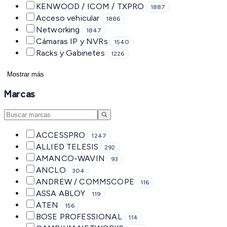
KENWOOD / ICOM / TXPRO
1887
Acceso vehicular
1886
Networking
1847
Cámaras IP y NVRs
1540
Racks y Gabinetes
1226
Mostrar más
Marcas
ACCESSPRO
1247
ALLIED TELESIS
292
AMANCO-WAVIN
93
ANCLO
304
ANDREW / COMMSCOPE
116
ASSA ABLOY
119
ATEN
156
BOSE PROFESSIONAL
114