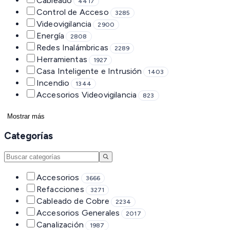
Cableado
4417
Control de Acceso
3285
Videovigilancia
2900
Energía
2808
Redes Inalámbricas
2289
Herramientas
1927
Casa Inteligente e Intrusión
1403
Incendio
1344
Accesorios Videovigilancia
823
Mostrar más
Categorías
Accesorios
3666
Refacciones
3271
Cableado de Cobre
2234
Accesorios Generales
2017
Canalización
1987