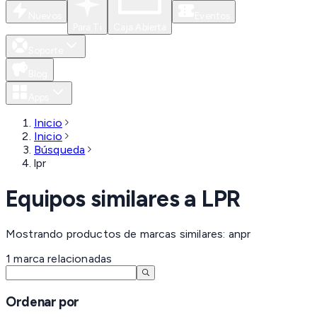
Nuevos
Eventos
Para Ti
Caja Abierta
Soporte
Blog
Apps
Inicio
Inicio
Búsqueda
lpr
Equipos similares a
LPR
Mostrando productos de marcas similares: anpr
1
marca
relacionadas
Ordenar por