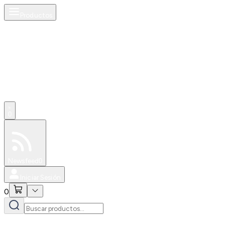
Productos
0
Especiales
Newsfeed
0
Iniciar Sesión
0