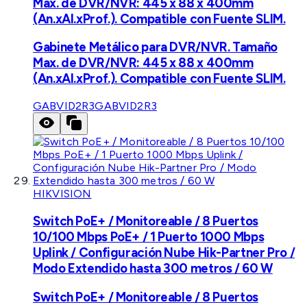
Max. de DVR/NVR: 445 x 88 x 400mm
(An.xAl.xProf.). Compatible con Fuente SLIM.
Gabinete Metálico para DVR/NVR. Tamaño
Max. de DVR/NVR: 445 x 88 x 400mm
(An.xAl.xProf.). Compatible con Fuente SLIM.
GABVID2R3
GABVID2R3
HIKVISION
Switch PoE+ / Monitoreable / 8 Puertos
10/100 Mbps PoE+ / 1 Puerto 1000 Mbps
Uplink / Configuración Nube Hik-Partner Pro /
Modo Extendido hasta 300 metros / 60 W
Switch PoE+ / Monitoreable / 8 Puertos