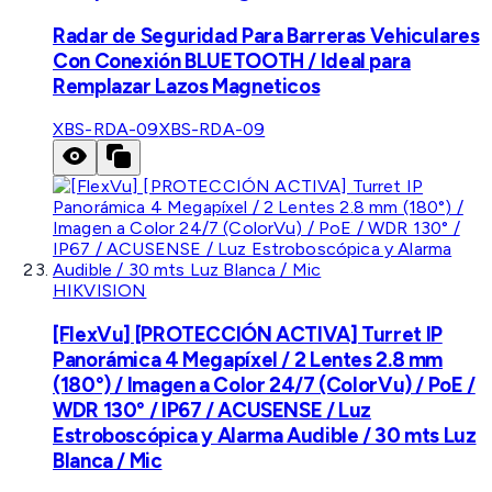
Radar de Seguridad Para Barreras Vehiculares
Con Conexión BLUETOOTH / Ideal para
Remplazar Lazos Magneticos
XBS-RDA-09
XBS-RDA-09
HIKVISION
[FlexVu] [PROTECCIÓN ACTIVA] Turret IP
Panorámica 4 Megapíxel / 2 Lentes 2.8 mm
(180°) / Imagen a Color 24/7 (ColorVu) / PoE /
WDR 130° / IP67 / ACUSENSE / Luz
Estroboscópica y Alarma Audible / 30 mts Luz
Blanca / Mic