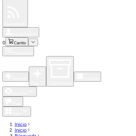
Especiales
Newsfeed
0
Iniciar Sesión
0
Carrito
Productos
Nuevos
Eventos
Para Ti
Caja Abierta
Soporte
Blog
Apps
Inicio
Inicio
Búsqueda