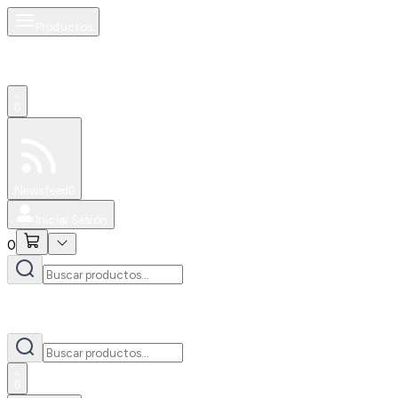
Productos
0
Especiales
Newsfeed
0
Iniciar Sesión
0
0