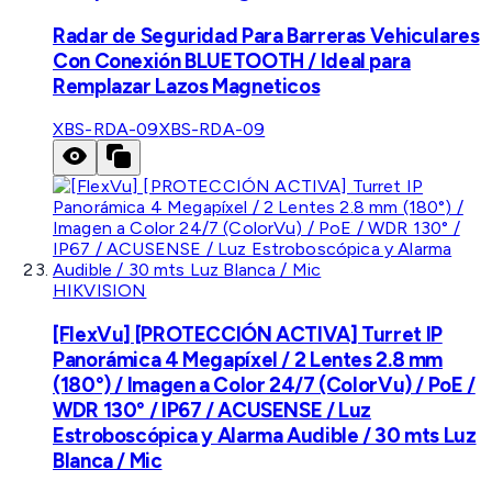
Radar de Seguridad Para Barreras Vehiculares
Con Conexión BLUETOOTH / Ideal para
Remplazar Lazos Magneticos
XBS-RDA-09
XBS-RDA-09
HIKVISION
[FlexVu] [PROTECCIÓN ACTIVA] Turret IP
Panorámica 4 Megapíxel / 2 Lentes 2.8 mm
(180°) / Imagen a Color 24/7 (ColorVu) / PoE /
WDR 130° / IP67 / ACUSENSE / Luz
Estroboscópica y Alarma Audible / 30 mts Luz
Blanca / Mic