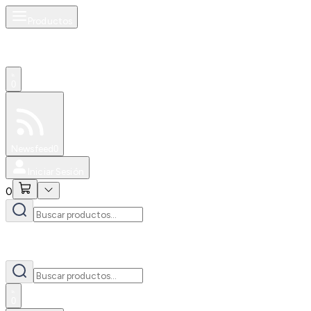
Productos
0
Especiales
Newsfeed
0
Iniciar Sesión
0
0