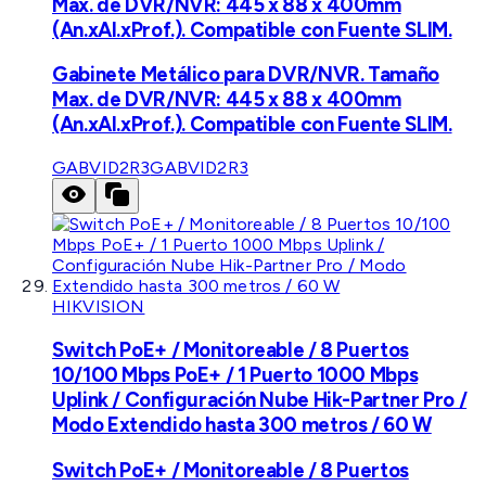
Max. de DVR/NVR: 445 x 88 x 400mm
(An.xAl.xProf.). Compatible con Fuente SLIM.
Gabinete Metálico para DVR/NVR. Tamaño
Max. de DVR/NVR: 445 x 88 x 400mm
(An.xAl.xProf.). Compatible con Fuente SLIM.
GABVID2R3
GABVID2R3
HIKVISION
Switch PoE+ / Monitoreable / 8 Puertos
10/100 Mbps PoE+ / 1 Puerto 1000 Mbps
Uplink / Configuración Nube Hik-Partner Pro /
Modo Extendido hasta 300 metros / 60 W
Switch PoE+ / Monitoreable / 8 Puertos