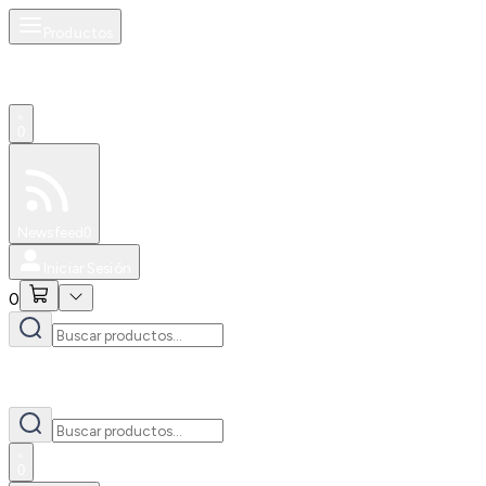
Productos
0
Especiales
Newsfeed
0
Iniciar Sesión
0
0