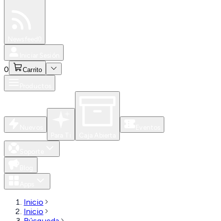
Especiales
Newsfeed
0
Iniciar Sesión
0
Carrito
Productos
Nuevos
Eventos
Para Ti
Caja Abierta
Soporte
Blog
Apps
Inicio
Inicio
Búsqueda