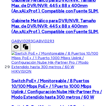
Gabinete Metálico para DVR/NVR. Tamaño
Max. de DVR/NVR: 445 x 88 x 400mm
(An.xAl.xProf.). Compatible con Fuente SLIM.
Gabinete Metálico para DVR/NVR. Tamaño
Max. de DVR/NVR: 445 x 88 x 400mm
(An.xAl.xProf.). Compatible con Fuente SLIM.
GABVID2R3
GABVID2R3
HIKVISION
Switch PoE+ / Monitoreable / 8 Puertos
10/100 Mbps PoE+ / 1 Puerto 1000 Mbps
Uplink / Configuración Nube Hik-Partner Pro /
Modo Extendido hasta 300 metros / 60 W