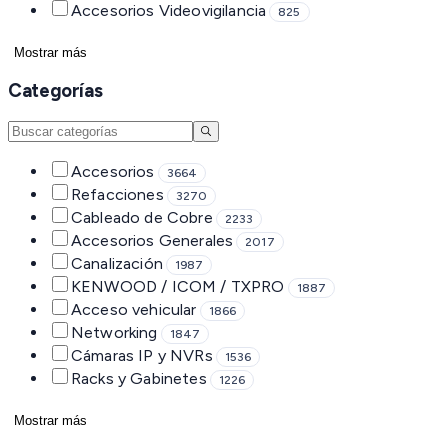
Accesorios Videovigilancia
825
Mostrar más
Categorías
Accesorios
3664
Refacciones
3270
Cableado de Cobre
2233
Accesorios Generales
2017
Canalización
1987
KENWOOD / ICOM / TXPRO
1887
Acceso vehicular
1866
Networking
1847
Cámaras IP y NVRs
1536
Racks y Gabinetes
1226
Mostrar más