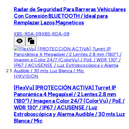
Radar de Seguridad Para Barreras Vehiculares
Con Conexión BLUETOOTH / Ideal para
Remplazar Lazos Magneticos
XBS-RDA-09
XBS-RDA-09
HIKVISION
[FlexVu] [PROTECCIÓN ACTIVA] Turret IP
Panorámica 4 Megapíxel / 2 Lentes 2.8 mm
(180°) / Imagen a Color 24/7 (ColorVu) / PoE /
WDR 130° / IP67 / ACUSENSE / Luz
Estroboscópica y Alarma Audible / 30 mts Luz
Blanca / Mic