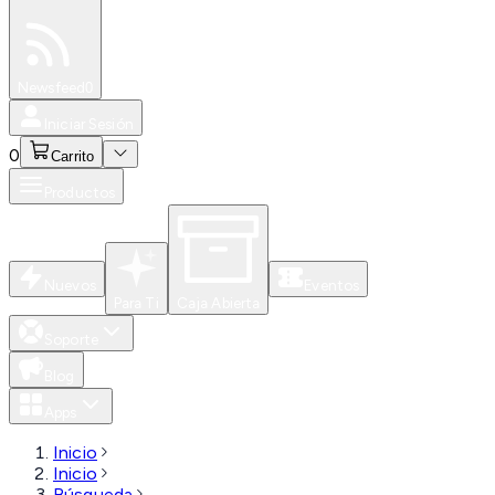
Especiales
Newsfeed
0
Iniciar Sesión
0
Carrito
Productos
Nuevos
Eventos
Para Ti
Caja Abierta
Soporte
Blog
Apps
Inicio
Inicio
Búsqueda