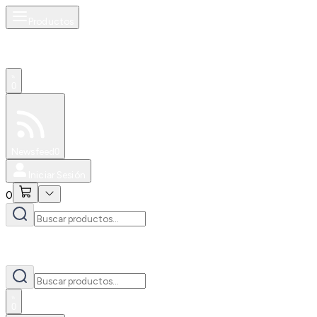
Productos
0
Especiales
Newsfeed
0
Iniciar Sesión
0
0