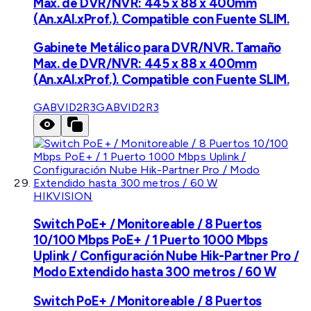
Max. de DVR/NVR: 445 x 88 x 400mm
(An.xAl.xProf.). Compatible con Fuente SLIM.
Gabinete Metálico para DVR/NVR. Tamaño
Max. de DVR/NVR: 445 x 88 x 400mm
(An.xAl.xProf.). Compatible con Fuente SLIM.
GABVID2R3
GABVID2R3
HIKVISION
Switch PoE+ / Monitoreable / 8 Puertos
10/100 Mbps PoE+ / 1 Puerto 1000 Mbps
Uplink / Configuración Nube Hik-Partner Pro /
Modo Extendido hasta 300 metros / 60 W
Switch PoE+ / Monitoreable / 8 Puertos