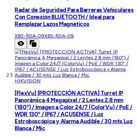
Radar de Seguridad Para Barreras Vehiculares
Con Conexión BLUETOOTH / Ideal para
Remplazar Lazos Magneticos
XBS-RDA-09
XBS-RDA-09
HIKVISION
[FlexVu] [PROTECCIÓN ACTIVA] Turret IP
Panorámica 4 Megapíxel / 2 Lentes 2.8 mm
(180°) / Imagen a Color 24/7 (ColorVu) / PoE /
WDR 130° / IP67 / ACUSENSE / Luz
Estroboscópica y Alarma Audible / 30 mts Luz
Blanca / Mic