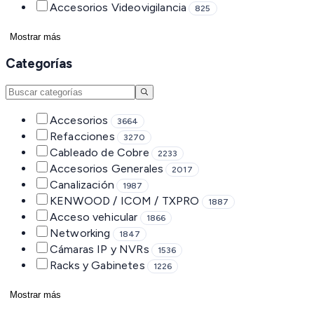
Accesorios Videovigilancia
825
Mostrar más
Categorías
Accesorios
3664
Refacciones
3270
Cableado de Cobre
2233
Accesorios Generales
2017
Canalización
1987
KENWOOD / ICOM / TXPRO
1887
Acceso vehicular
1866
Networking
1847
Cámaras IP y NVRs
1536
Racks y Gabinetes
1226
Mostrar más