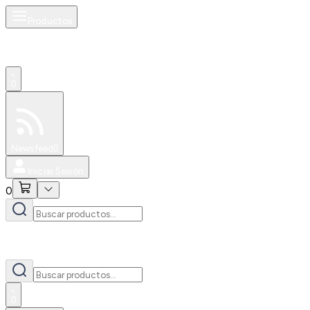
Productos
0
Especiales
Newsfeed
0
Iniciar Sesión
0
0