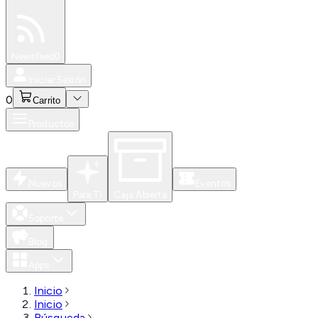
Especiales
Newsfeed
0
Iniciar Sesión
0
Carrito
Productos
Nuevos
Eventos
Para Ti
Caja Abierta
Soporte
Blog
Apps
Inicio
Inicio
Búsqueda