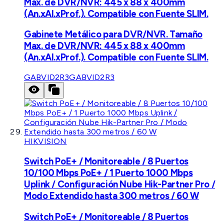
Max. de DVR/NVR: 445 x 88 x 400mm
(An.xAl.xProf.). Compatible con Fuente SLIM.
Gabinete Metálico para DVR/NVR. Tamaño
Max. de DVR/NVR: 445 x 88 x 400mm
(An.xAl.xProf.). Compatible con Fuente SLIM.
GABVID2R3
GABVID2R3
HIKVISION
Switch PoE+ / Monitoreable / 8 Puertos
10/100 Mbps PoE+ / 1 Puerto 1000 Mbps
Uplink / Configuración Nube Hik-Partner Pro /
Modo Extendido hasta 300 metros / 60 W
Switch PoE+ / Monitoreable / 8 Puertos